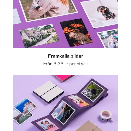
Framkalla bilder
Från
3,23 kr
per styck