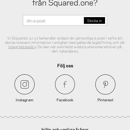
från Squared.one?
Vi (Squared, s.r.o.) behandlar endast din personliga e‑post i syfte att
skicka relevant information i enlighet med gällande lagstiftning och vår
integritetspolicy
. Du kan när som helst avsluta prenumerationen på
vårt nyhetsbrev.
Följ oss
Instagram
Facebook
Pinterest
hjälp och vanliga frågor