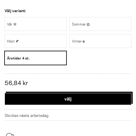
Välj variant:
Vår 🌸
Sommar ☀️
Höst 🍂
Vinter ❄️
Årstider 4 st.
56,84 kr
välj
Skickas nästa arbetsdag.