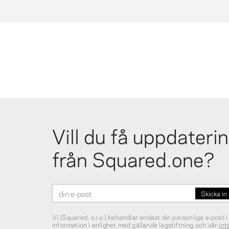
How are the stickers used?
Stickers can be peeled and placed directly onto albu
pages, accordion book pages, photo covers, or any
other smooth surface. They are ideal for decorating
scrapbooks, photo albums, and collages.
Vill du få uppdateri
från Squared.one?
Vi (Squared, s.r.o.) behandlar endast din personliga e‑post i
information i enlighet med gällande lagstiftning och vår
int