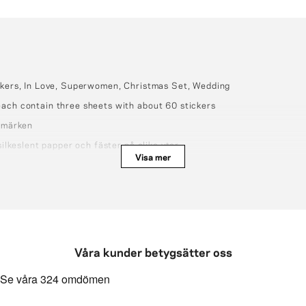
ickers, In Love, Superwomen, Christmas Set, Wedding
each contain three sheets with about 60 stickers
ermärken
silkeslent papper och fäster på olika ytor
Visa mer
a för skojs skull 🤗
Våra kunder betygsätter oss