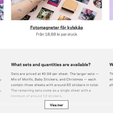
Fotomagneter för kylskåp
Från
18,88 kr
per styck
What sets and quantities are available?
W
Sets are priced at $0.99 per sheet. The larger sets —
Th
Mix of Motifs, Baby Stickers, and Christmas — each
wi
r
contain three sheets with around 60 stickers in total.
ph
n
The remaining sets come as a single sheet with a
m
minimum of around 12 stickers.
Visa mer