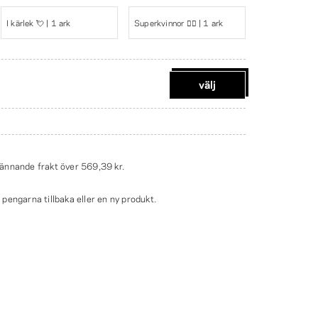
I kärlek 💘 | 1 ark
Superkvinnor 🦸‍♀️ | 1 ark
välj
ännande frakt över
569,39 kr
.
engarna tillbaka eller en ny produkt.