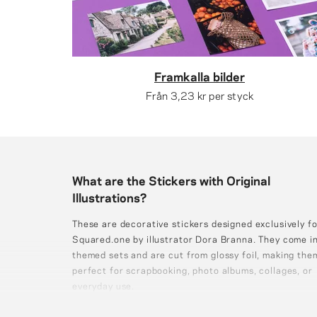
Framkalla bilder
Från
3,23 kr
per styck
What are the Stickers with Original
Illustrations?
These are decorative stickers designed exclusively fo
Squared.one by illustrator Dora Branna. They come i
themed sets and are cut from glossy foil, making the
perfect for scrapbooking, photo albums, collages, or
everyday use.