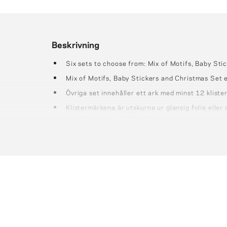
Beskrivning
Six sets to choose from: Mix of Motifs, Baby St
Mix of Motifs, Baby Stickers and Christmas Set 
Övriga set innehåller ett ark med minst 12 klist
Klistermärkena är utskurna ur glansig folie eller 
Perfekt för scrapbooking, album, collage eller bar