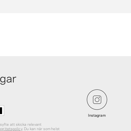
m
ngar
Instagram
 syfte att skicka relevant
egritetspolicy
. Du kan när som helst