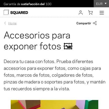
EUR
Envío a todo el mundo. Envío con descuento a partir de 60
Hacer un pedido le llevará
sólo unos minutos
.
iniciar sesión
Compartir
Home
Accesorios para
registrarse
exponer fotos 🖼️
Decora tu casa con fotos. Prueba diferentes
accesorios para exponer fotos, como cajas para
fotos, marcos de fotos, colgadores de fotos,
pinzas de madera o soportes para fotos, y mantén
tus recuerdos siempre a la vista.