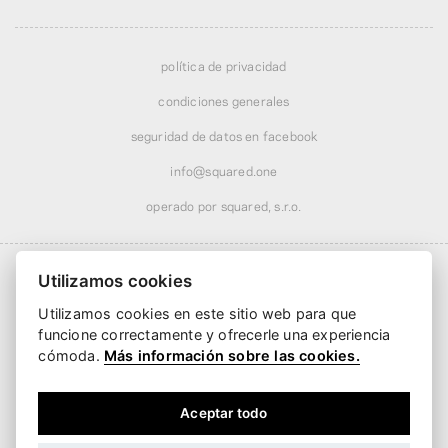
política de privacidad
condiciones generales
seguridad de datos en facebook
info@squared.one
operado por squared, s.r.o.
Utilizamos cookies
Utilizamos cookies en este sitio web para que
Envío desde
5,46 €
· gratis a partir de
51,99 €
funcione correctamente y ofrecerle una experiencia
Entrega desde
2 días laborables
cómoda.
Más información sobre las cookies.
Aceptar todo