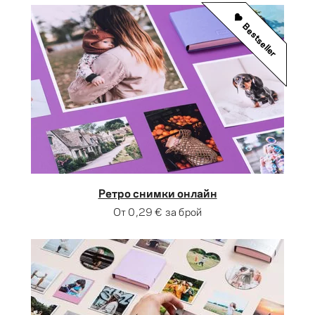
Bestseller
Ретро снимки онлайн
От
0,29 €
за брой