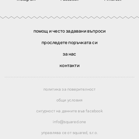
помощ и често задавани въпроси
проследете поръчката си
за нас
контакти
политика за поверителност
общи условия
сигурност на данните във facebook
info@squared.one
управлява се от squared, s.r.o.