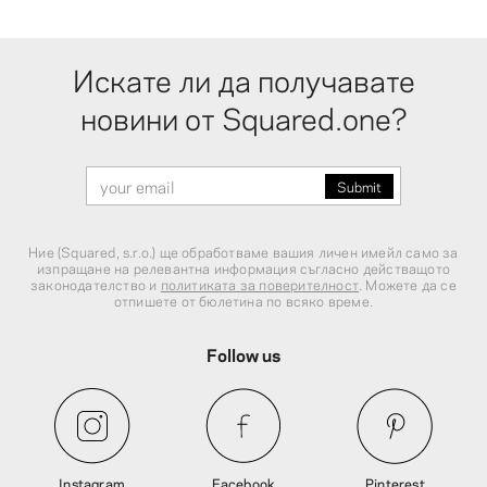
Искате ли да получавате
новини от Squared.one?
Ние (Squared, s.r.o.) ще обработваме вашия личен имейл само за
изпращане на релевантна информация съгласно действащото
законодателство и
политиката за поверителност
. Можете да се
отпишете от бюлетина по всяко време.
Follow us
Instagram
Facebook
Pinterest