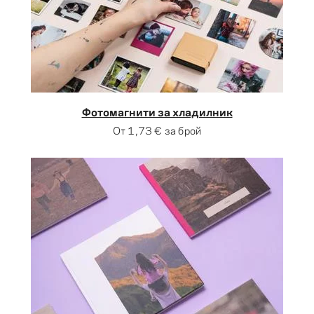
Фотомагнити за хладилник
От
1,73 €
за брой