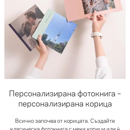
Персонализирана фотокнига –
персонализирана корица
Всичко започва от корицата. Създайте
класическа фотокнига с меки корици или ѝ