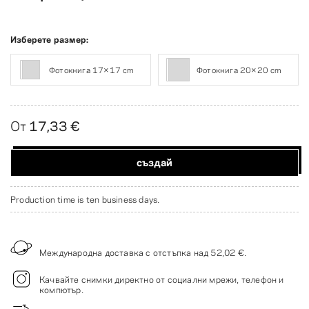
Изберете размер:
Фотокнига 17×17 cm
Фотокнига 20×20 cm
От
17,33 €
създай
Production time is ten business days.
Международна доставка с отстъпка над
52,02 €
.
Качвайте снимки директно от социални мрежи, телефон и
компютър.