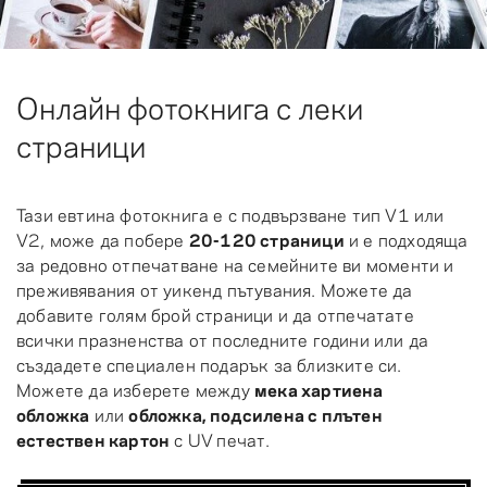
Онлайн фотокнига с леки
страници
Тази евтина фотокнига е с подвързване тип V1 или
V2, може да побере
20-120 страници
и е подходяща
за редовно отпечатване на семейните ви моменти и
преживявания от уикенд пътувания. Можете да
добавите голям брой страници и да отпечатате
всички празненства от последните години или да
създадете специален подарък за близките си.
Можете да изберете между
мека хартиена
обложка
или
обложка, подсилена с плътен
естествен картон
с UV печат.