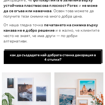
устойчива пластмасова плоскост Forex
и
не може
да се огъва или намачква
. Освен това можете да
получите тези снимки на много добра цена.
От наша гледна точка
печатането на снимка върху
канава не е добро решение
и е жалко, че клиентите
често не знаят, че има други — по-добри
алтернативи.
как да създадете най-добрата стенна декорация в
4 стъпки?