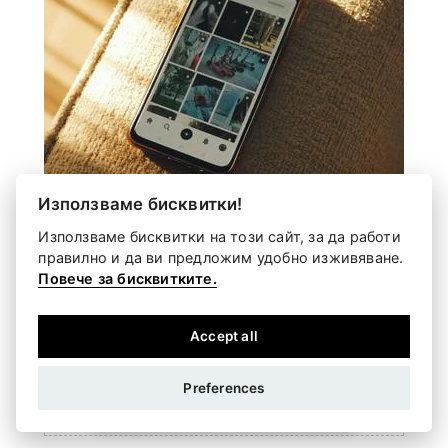
Използваме бисквитки!
Използваме бисквитки на този сайт, за да работи
правилно и да ви предложим удобно изживяване.
Повече за бисквитките.
Как да изберете кои снимки си струва да
отпечатате
Accept all
Правим повече снимки от всякога — всяко
пътуване, всеки рожден ден, всяка
обикновена вечер, която някак се ...
Preferences
Доставяме директно до вас