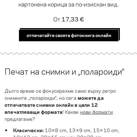
картонена корица за по-изискан вид.
От
17,33 €
отпечатайте своята фотокнига онлайн
Печат на снимки и „полароиди“
Дълго време се фокусирахме само върху ретро
снимките „полароиди“, но сега
можете да
отпечатвате снимки онлайн в цели 12
впечатляващи формата
! Какви
нови формати
предлагаме?
Класически:
10×8 cm, 13×9 cm, 15×10 cm,
18×13 cm, 20×15 cm или 30×20 cm