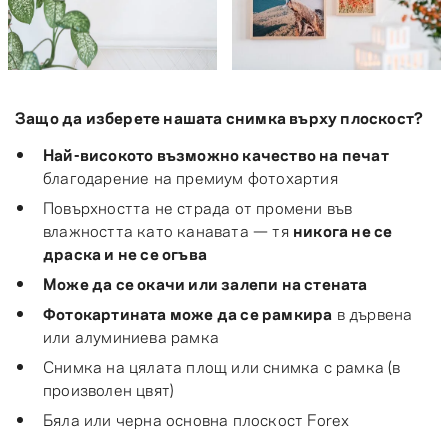
Защо да изберете нашата снимка върху плоскост?
Най-високото възможно качество на печат
благодарение на премиум фотохартия
Повърхността не страда от промени във
влажността като канавата — тя
никога не се
драска и не се огъва
Може да се окачи или залепи на стената
Фотокартината може да се рамкира
в дървена
или алуминиева рамка
Снимка на цялата площ или снимка с рамка (в
произволен цвят)
Бяла или черна основна плоскост Forex