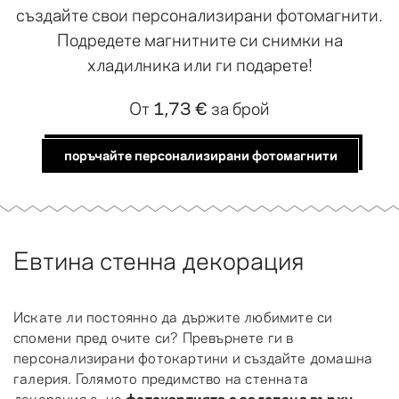
създайте свои персонализирани фотомагнити.
Подредете магнитните си снимки на
хладилника или ги подарете!
От
1,73 €
за брой
поръчайте персонализирани фотомагнити
Евтина стенна декорация
Искате ли постоянно да държите любимите си
спомени пред очите си? Превърнете ги в
персонализирани фотокартини и създайте домашна
галерия. Голямото предимство на стенната
декорация е, че
фотохартията е залепена върху