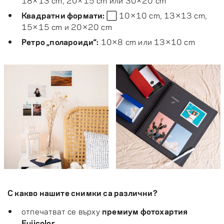
Квадратни формати:
⬜ 10×10 cm, 13×13 cm,
15×15 cm и 20×20 cm
Ретро „полароиди“
:
10×8 cm или 13×10 cm
С какво нашите снимки са различни?
отпечатват се върху
премиум фотохартия
Fujicolor