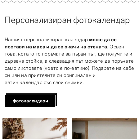
Персонализиран фотокалендар
Нашият персонализиран календар
може да се
постави на маса и да се окачи на стената
. Освен
това, когато го поръчате за първи път, ще получите и
дървена стойка, а следващия път можете да поръчате
само листовете (което е по-евтино)! Подарете на себе
си или на приятелите си оригинален и
евтин календар със свои снимки.
фотокалендари