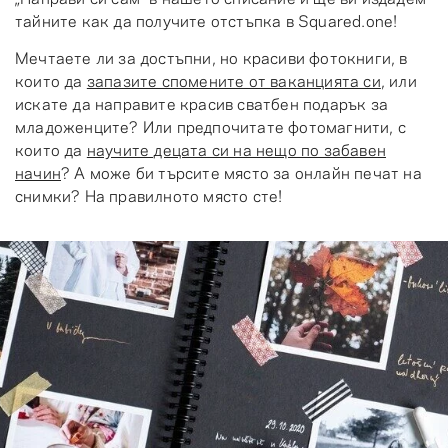
тайните как да получите отстъпка в Squared.one!
Мечтаете ли за достъпни, но красиви фотокниги, в
които да
запазите спомените от ваканцията си
, или
искате да направите красив сватбен подарък за
младоженците? Или предпочитате фотомагнити, с
които да
научите децата си на нещо по забавен
начин
? А може би търсите място за онлайн печат на
снимки? На правилното място сте!