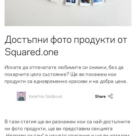
Достъпни фото продукти от
Squared.one
Искате да отпечатате любимите си снимки, без да
похарчите цяло състояние? Ще ви покажем кои
продукти са едновременно красиви и на добра цена.
Kateřina Tobišková
Share
В тази статия ще ви разкажем кои са най-достъпните
ни фото продукти, ще ви представим секцията
„Направи си сам“ в нашето списание и ще ви издадем