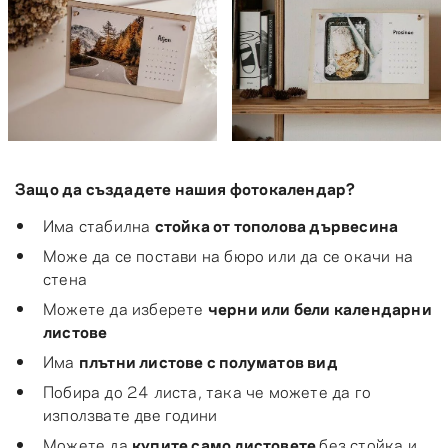
Защо да създадете нашия фотокалендар?
Има стабилна
стойка от тополова дървесина
Може да се постави на бюро или да се окачи на
стена
Можете да изберете
черни или бели календарни
листове
Има
плътни листове с полуматов вид
Побира до 24 листа, така че можете да го
използвате две години
Можете да
купите само листовете
без стойка и