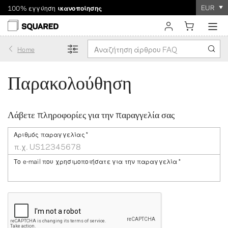
EUR
100% εγγύηση
ικανοποίησης
Αποστολή σε όλο τον κόσμο. Μειωμένα μεταφορικά για
Η παραγγελία διαρκεί
μόνο λίγα λεπτά
!
παραγγελίες άνω των $60
σύνδεση
Home
εγγραφή
Παρακολούθηση
Λάβετε πληροφορίες για την παραγγελία σας
Αριθμός παραγγελίας
*
Το e-mail που χρησιμοποιήσατε για την παραγγελία
*