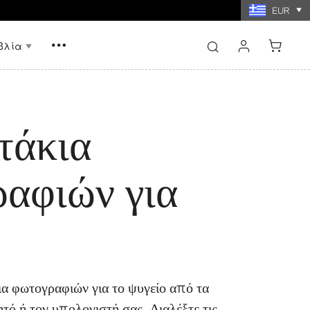
νω των $60
EUR
βλία
σύνδεση
εγγραφή
τάκια
αφιών για
νήμης με
Εκτυπώσεις κολάζ
ίες
φωτογραφιών
α φωτογραφιών για το ψυγείο από τα
τό ή τον υπολογιστή σας. Διαλέξτε τις