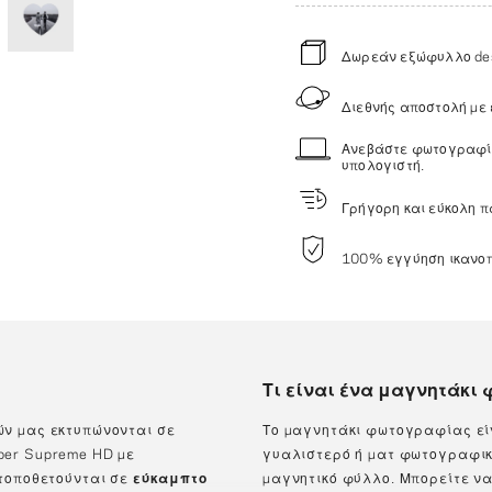
Δωρεάν εξώφυλλο des
Διεθνής αποστολή με
Ανεβάστε φωτογραφίες
υπολογιστή.
Γρήγορη και εύκολη π
100% εγγύηση ικανοπο
Τι είναι ένα μαγνητάκι
ν μας εκτυπώνονται σε
Το μαγνητάκι φωτογραφίας εί
aper Supreme HD με
γυαλιστερό ή ματ φωτογραφικό
τοποθετούνται σε
εύκαμπτο
μαγνητικό φύλλο. Μπορείτε ν