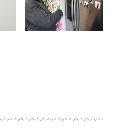
they
spend quality time together and have
me but
days in our house. We do our best to
hotos
@mommakoyle: Sundays are family