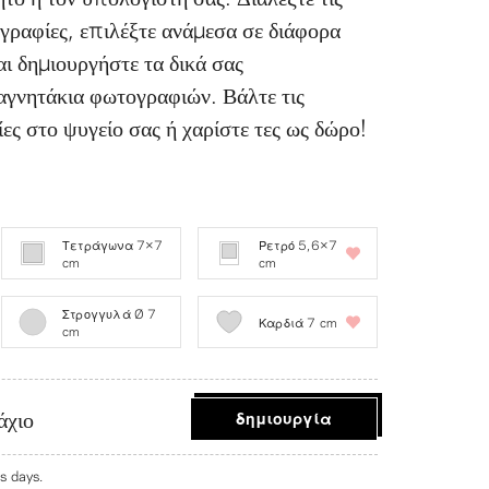
ραφίες, επιλέξτε ανάμεσα σε διάφορα
αι δημιουργήστε τα δικά σας
νητάκια φωτογραφιών. Βάλτε τις
ες στο ψυγείο σας ή χαρίστε τες ως δώρο!
Τετράγωνα 7×7
Ρετρό 5,6×7
cm
cm
Στρογγυλά Ø 7
Καρδιά 7 cm
cm
άχιο
δημιουργία
s days.