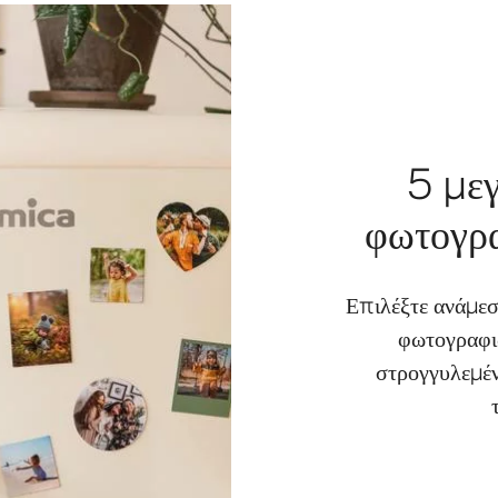
5 μεγ
φωτογρα
Επιλέξτε ανάμεσ
φωτογραφιώ
στρογγυλεμέν