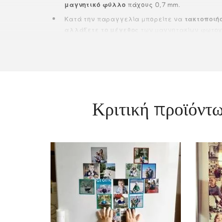
μαγνητικό φύλλο
πάχους 0,7 mm.
Κατά την παραγγελία μπορείτε να
τακτοποιήσ
αλλάξετε το μέγεθος
των μαγνητακίων φωτο
Μπορείτε να
προσαρμόσετε το χρώμα φόντου
7×7
cm
και στα
ρετρό μαγνητάκια φωτογρα
διατίθενται χωρίς περιθώριο.
Κριτική προϊόντ
fri
the
and t
the o
photo magnets 🥰
Squ
addition to a fridge. Personalised
@moje_kwiatki: My new favorite
and