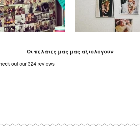
e, and we never ever print them
especially since being a mom 
00 photos of my children on my
have always been important to 
llsmallworldnewzealand: I take
@courtney.marquez: Printed p
Οι πελάτες μας μας αξιολογούν