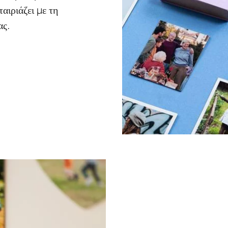
αιριάζει με τη
ας.