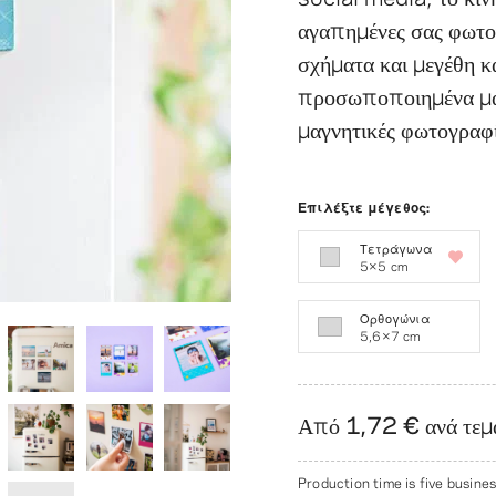
αγαπημένες σας φωτογ
σχήματα και μεγέθη κ
προσωποποιημένα μαγ
μαγνητικές φωτογραφί
Επιλέξτε μέγεθος:
Τετράγωνα
5×5 cm
Ορθογώνια
5,6×7 cm
Από
1,72 €
ανά τεμ
Production time is five busines