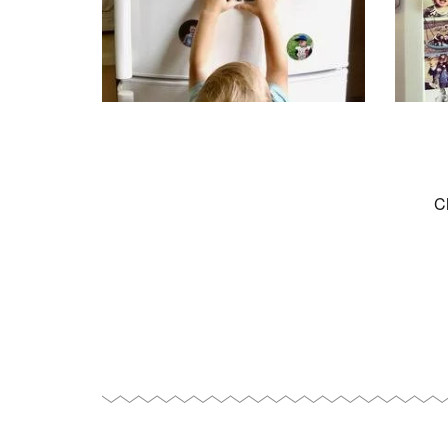
phon
10000
@sma