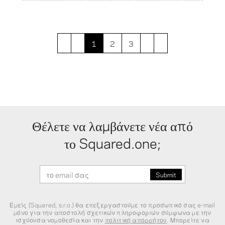
1
2
3
Θέλετε να λαμβάνετε νέα από
το Squared.one;
Εμείς (Squared, s.r.o.) θα επεξεργαστούμε το προσωπικό σας e-mail
μόνο για την αποστολή σχετικών πληροφοριών σύμφωνα με την
ισχύουσα νομοθεσία και την
πολιτική απορρήτου
. Μπορείτε να