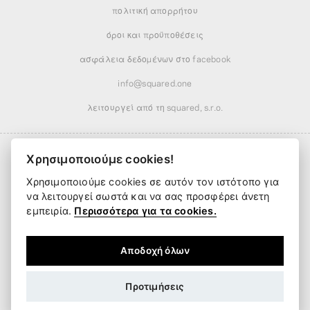
πολιτική απορρήτου
όροι και προϋποθέσεις
ασφάλεια δεδομένων στο facebook
info@squared.one
λειτουργεί από τη squared, s.r.o.
Χρησιμοποιούμε cookies!
Χρησιμοποιούμε cookies σε αυτόν τον ιστότοπο για
Αποστολή από
5,38 €
· μειωμένη πάνω από
52,02 €
να λειτουργεί σωστά και να σας προσφέρει άνετη
Παράδοση από
2 εργάσιμες ημέρες
εμπειρία.
Περισσότερα για τα cookies.
Αποδοχή όλων
Προτιμήσεις
EUR