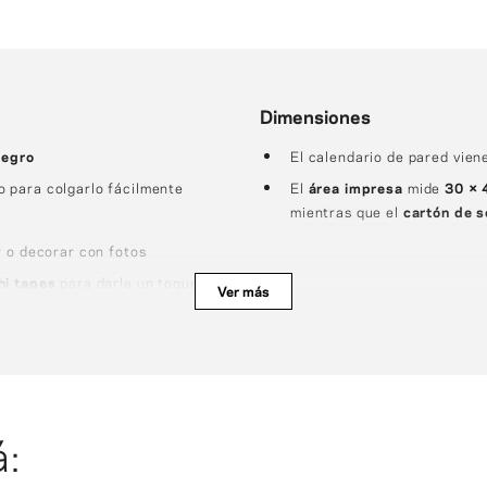
Dimensiones
negro
El calendario de pared vien
 para colgarlo fácilmente
El
área impresa
mide
30 × 
mientras que el
cartón de 
r o decorar con fotos
hi tapes
para darle un toque
Ver más
á: