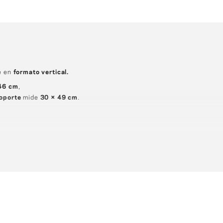
e en
formato vertical.
46 cm
,
soporte
mide
30 × 49 cm
.