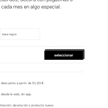
 cada mes en algo especial.
base negra
seleccionar
n descuento a partir de
51,93 €
.
o desde la web, sin app.
facción, devolución o producto nuevo.