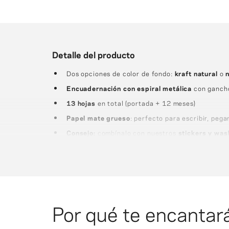
Detalle del producto
Dos opciones de color de fondo:
kraft natural
o
Encuadernación con espiral metálica
con gancho
13 hojas
en total (portada + 12 meses)
Papel mate grueso
: perfecto para escribir, pega
Consejo:
combínalo con nuestros
stickers y was
aún más creativo.
Por qué te encantar