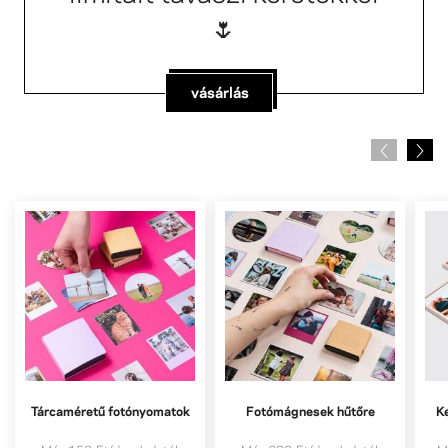
🌷
vásárlás
Tárcaméretű fotónyomatok
Fotómágnesek hűtőre
K