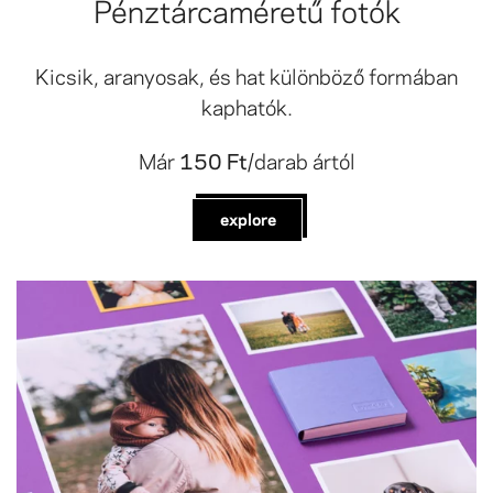
Pénztárcaméretű fotók
Kicsik, aranyosak, és hat különböző formában
kaphatók.
Már
150 Ft
/darab ártól
explore