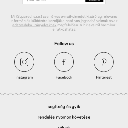
Mi (Squared, s.r.o.) személyes e-mail-címedet kizárólag releváns
információk küldésére kezeljük a hatályos jogszabályoknak és az
adatvédelmi irányelveknek
megfelelően. A hírlevélről bármikor
leiratkozhatsz.
Follow us
Instagram
Facebook
Pinterest
segítség és gyik
rendelés nyomon követése
rólunk