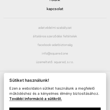
kapcsolat
adatvédelmi szabályzat
általános szerződési feltételek
facebook-adatbiztonság
info@squared.one
üzemeltető: squared, s.r.o.
Sütiket használunk!
Ezen a weboldalon sütiket használunk a megfelelő
Szállítás
1818 Ft
-tól · ingyenes
18809 Ft
felett
működéshez és a kényelmes élmény biztosításához.
Kézbesítés már
2 munkanapon belül
További információ a sütikről.