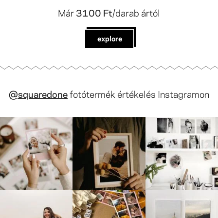
Már
3100 Ft
/darab ártól
explore
@squaredone
fotótermék értékelés Instagramon