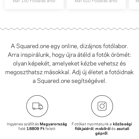
Már
150 Ft
/darab ártól
Már
620 Ft
/darab ártól
M
A Squared.one egy online, dizájnos fotólabor.
Arra inspirálunk, hogy újra átéld a fotók örömét:
olyan képekét, amelyeket kézbe vehetsz és
megoszthatsz másokkal. Adj új életet a fotóidnak
a Squared.one segítségével.
Ingyenes szállítás
Magyarország
Fotókat nyomtatunk a
közösségi
felé
18809 Ft
felett
fiókjaidról
,
mobilról
és
asztali
gépről
.