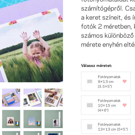
számítógépről. Csa
a keret színeit, és 
fotók 2 méretben, 
számos különböző 
mérete enyhén elté
Válassz méretet:
Fotónyomatok
9×13 cm
(3.5×5")
Fotónyomatok
10×15 cm
(4×6″)
Fotónyomatok
13×13 cm (5×5″)