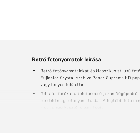
Retró fotónyomatok leírása
Retró fotónyomatainkat és klasszikus stílusú fo
Fujicolor Crystal Archive Paper Supreme HD pap
vagy fényes felülettel.
Tölts fel fotókat a telefonodról, számítógépedről
rendeld meg fotónyomataidat. A legtöbb fotó meg
kicsi, a szerkesztő jelezni fogja.
Rendelés közben körbevághatod és átméretezhete
bármilyen színt adhatsz a fotó keretének.
A fényképeket kb. 50 darabos csomagokba csom
és 21x30 cm formátumokat kb. 10 darabos csom