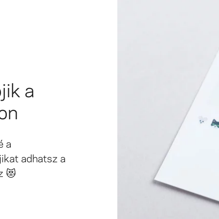
jik a
on
é a
ikat adhatsz a
z 😻