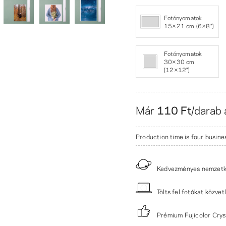
Fotónyomatok
15×21 cm (6×8″)
Fotónyomatok
30×30 cm
(12×12")
Már
110 Ft
/darab 
Production time is four busine
Kedvezményes nemzetkö
Tölts fel fotókat közvet
Prémium Fujicolor Crys