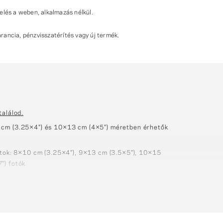
elés a weben, alkalmazás nélkül.
ancia, pénzvisszatérítés vagy új termék.
 találod.
 cm (3.25×4″) és 10×13 cm (4×5″) méretben érhetők
matok: 8×10 cm (3.25×4″), 9×13 cm (3.5×5″), 10×15
″) fotók
10 cm (4×4″), 13×13 cm (5×5″), 15×15 cm (6×6″),
×8″), 21×30 cm (8×12″), 30×30 cm (12×12"), 30×40
(11.8×17.7″)