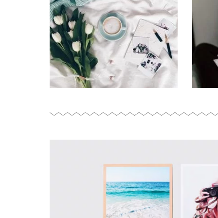
@squared.one
love with my new polaroid prints from
@minimaliving: Hello Spring! 🌷💚💕 In