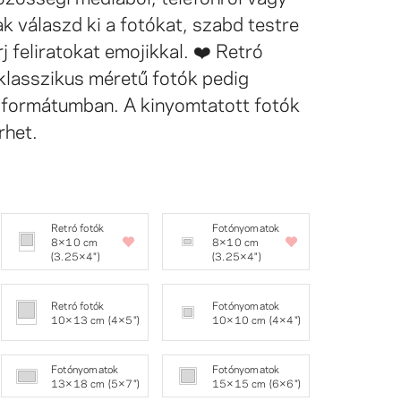
k válaszd ki a fotókat, szabd testre
írj feliratokat emojikkal. ❤️ Retró
klasszikus méretű fotók pedig
formátumban. A kinyomtatott fotók
rhet.
Retró fotók
Fotónyomatok
8×10 cm
8×10 cm
(3.25×4″)
(3.25×4")
Retró fotók
Fotónyomatok
10×13 cm (4×5″)
10×10 cm (4×4″)
Fotónyomatok
Fotónyomatok
13×18 cm (5×7″)
15×15 cm (6×6″)