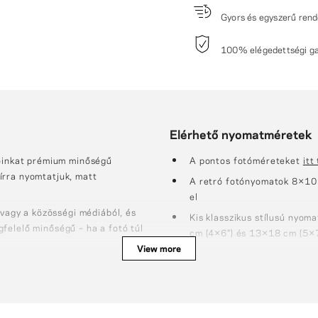
Gyors és egyszerű rend
100% elégedettségi gar
Elérhető nyomatméretek
tóinkat prémium minőségű
A pontos fotóméreteket
itt
írra nyomtatjuk, matt
A retró fotónyomatok 8×10
el
 vagy a közösségi médiából, és
Kis klasszikus stílusú nyo
felelő minőségű – ha a fotó túl
cm (4×6″) és 13×18 cm (5×7
View more
Négyzetes formátumok: 10×
d a retró fotókat, valamint
21×21 cm (8×8") fotók
Nagy méretek: 15×21 cm (6
agoljuk (a 15x21 cm, 21x21 cm
cm (12×15.75"), 30×45 cm 
agokba).