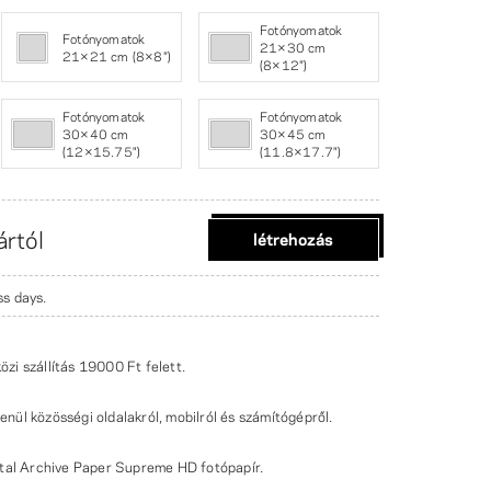
Fotónyomatok
Fotónyomatok
21×30 cm
21×21 cm (8×8″)
(8×12″)
Fotónyomatok
Fotónyomatok
30×40 cm
30×45 cm
(12×15.75")
(11.8×17.7")
ártól
létrehozás
ss days.
zi szállítás
19000 Ft
felett.
lenül közösségi oldalakról, mobilról és számítógépről.
tal Archive Paper Supreme HD fotópapír.