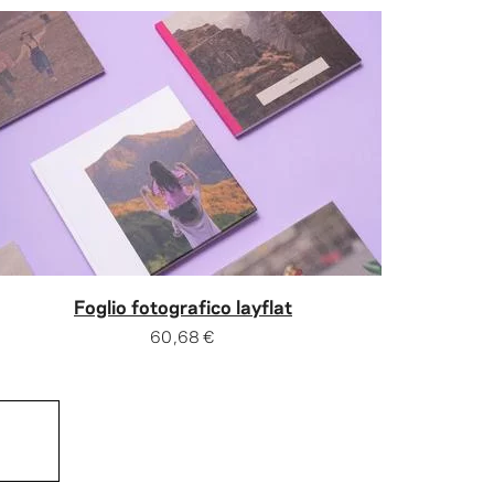
Foglio fotografico layflat
60,68 €