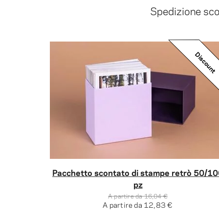
Spedizione scon
Discount
Pacchetto scontato di stampe retrò 50/1
pz
A partire da
16,04 €
A partire da
12,83 €