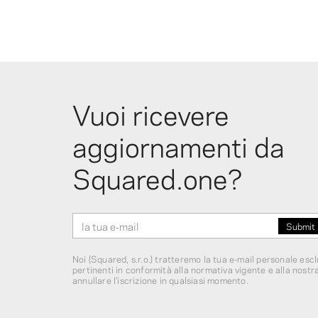
Vuoi ricevere
aggiornamenti da
Squared.one?
Noi (Squared, s.r.o.) tratteremo la tua e‑mail personale esc
pertinenti in conformità alla normativa vigente e alla nostr
annullare l’iscrizione in qualsiasi momento.