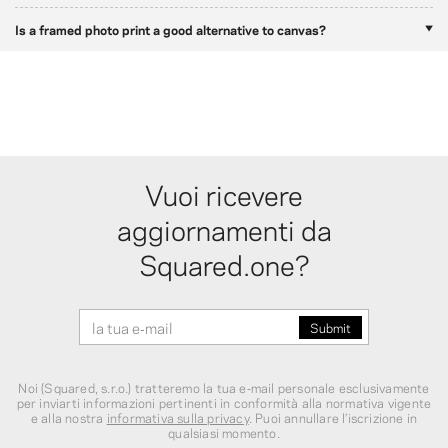
Is a framed photo print a good alternative to canvas?
Vuoi ricevere
aggiornamenti da
Squared.one?
Noi (Squared, s.r.o.) tratteremo la tua e‑mail personale esclusivamente
per inviarti informazioni pertinenti in conformità alla normativa vigente
e alla nostra
informativa sulla privacy
. Puoi annullare l’iscrizione in
qualsiasi momento.