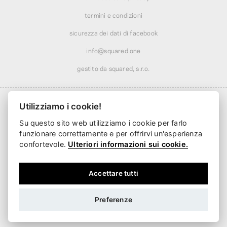
termini e condizioni
sicurezza dei dati di facebook
info@squared.one
gestito da squared, s.r.o.
Utilizziamo i cookie!
Su questo sito web utilizziamo i cookie per farlo
Spedizione da
8,24 €
· gratuita oltre
52,02 €
funzionare correttamente e per offrirvi un'esperienza
Consegna a partire da
2 giorni lavorativi
confortevole.
Ulteriori informazioni sui cookie.
Accettare tutti
Preferenze
EUR