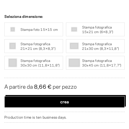
Seleziona dimensione:
Stampa fotografica
Stampa foto 15×15 cm
15x21 cm (6×8,3″)
Stampa fotografica
Stampa fotografica
21×21 cm (8,3×8,3″)
21x30 cm (8,3×11,8″)
Stampa fotografica
Stampa fotografica
30x30 cm (11,8×11,8″)
30x45 cm (11,8×17,7″)
A partire da
8,66 €
per pezzo
crea
Production time is ten business days.