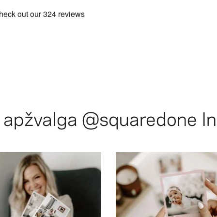
ų apžvalga
@squaredone
In