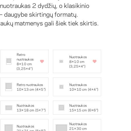
nuotraukas 2 dydžių, o klasikinio
– daugybe skirtingų formatų.
ukų matmenys gali šiek tiek skirtis.
Retro
Nuotraukos
nuotraukos
8×10 cm
8×10 cm
(3,25×4″)
(3,25×4″)
Retro nuotraukos
Nuotraukos
10×13 cm (4×5″)
10×10 cm (4×4″)
Nuotraukos
Nuotraukos
13×18 cm (5×7″)
15×15 cm (6×6″)
Nuotraukos
Nuotraukos
21×30 cm
21×21 cm (8×8″)