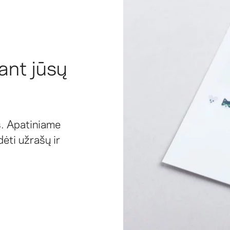
 ant jūsų
s. Apatiniame
dėti užrašų ir