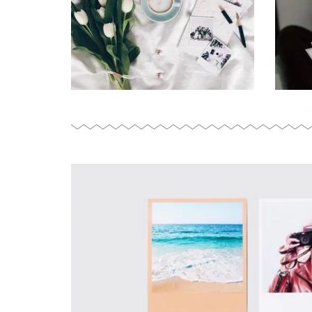
@minimaliving: Hello Spring! 🌷💚💕 In