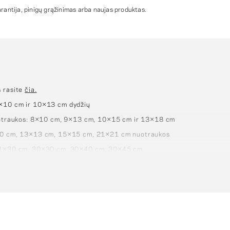
antija, pinigų grąžinimas arba naujas produktas.
s rasite
čia.
8×10 cm ir 10×13 cm dydžių
nuotraukos: 8×10 cm, 9×13 cm, 10×15 cm ir 13×18 cm
×10 cm, 13×13 cm, 15×15 cm, 21×21 cm nuotraukos
 21×30 cm, 30×30 cm, 30×40 cm, 30×45 cm