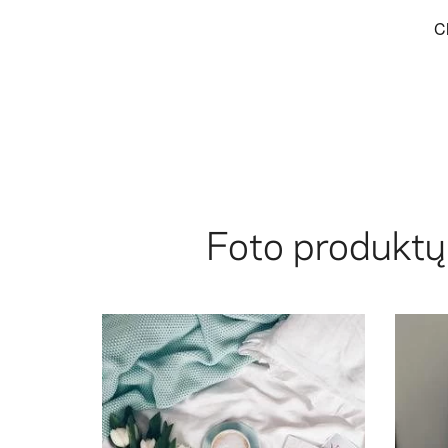
Foto produkt
@squared.one
love with my new polaroid prints from