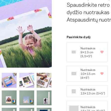
Spausdinkite retro 
dydžio nuotraukas 
Atspausdintų nuotra
Pasirinkite dydį:
Nuotraukos
9×13 cm
(3,5×5″)
Nuotraukos
10×15 cm
(4×6″)
Nuotraukos
13×13 cm (5×5″)
Nuotraukos
15×21 cm (6×8″)