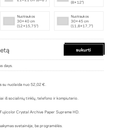
(8×12″)
Nuotraukos
Nuotraukos
30×40 cm
30×45 cm
(12×15,75″)
(11,8×17,7″)
netą
sukurti
ss days.
as su nuolaida nuo
52,02 €
.
ai iš socialinių tinklų, telefono ir kompiuterio.
Fujicolor Crystal Archive Paper Supreme HD.
žsakymas svetainėje, be programėlės.