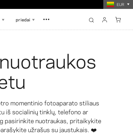
 60 $
EUR
s
priedai
sign in
register
 nuotraukos
Show all
Show all
etu
žaidimas iš
telės
Nuotraukų koliažo spauda
koliažo spauda
etro momentinio fotoaparato stiliaus
 iš socialinių tinklų, telefono ar
g pasirinkite nuotraukas, pritaikykite
parašykite užrašus su jaustukais. ❤️