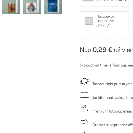
Nuotraukos
30×30 cm
(12×12″)
Nuo
0,29 €
už vie
Production time is four busine
Tarptautinis pristatym
Įkelkite nuotraukas tiesi
Premium fotopopierius 
Greitas ir paprastas u