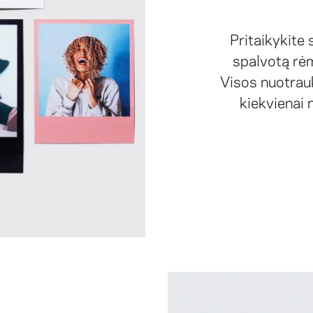
Pritaikykite
spalvotą rėm
Visos nuotrauk
kiekvienai 