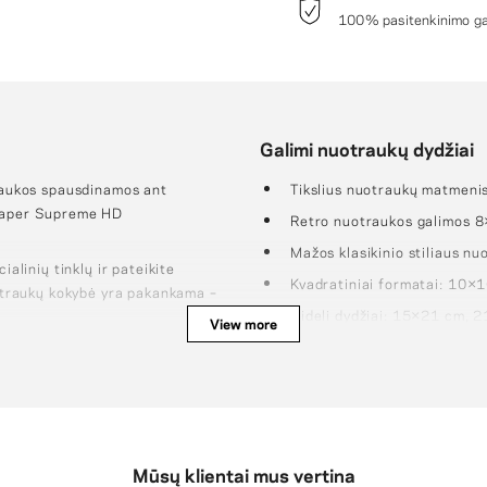
100% pasitenkinimo gar
Galimi nuotraukų dydžiai
traukos spausdinamos ant
Tikslius nuotraukų matmeni
 Paper Supreme HD
Retro nuotraukos galimos 
Mažos klasikinio stiliaus 
ialinių tinklų ir pateikite
Kvadratiniai formatai: 10
traukų kokybė yra pakankama –
Dideli dydžiai: 15×21 cm,
View more
traukų dydį bei nuotraukos
x21 cm, 21x21 cm ir 21x30 cm
Mūsų klientai mus vertina