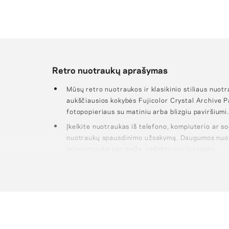
Retro nuotraukų aprašymas
Mūsų retro nuotraukos ir klasikinio stiliaus nuo
aukščiausios kokybės Fujicolor Crystal Archive
fotopopieriaus su matiniu arba blizgiu paviršiumi.
Įkelkite nuotraukas iš telefono, kompiuterio ar soc
nuotraukų spausdinimo užsakymą. Daugumos nuo
jei nuotrauka per maža, redaktorius jus įspės.
Užsakymo metu galite apkirpti ir keisti retro nuo
rėmeliui parinkti bet kokią spalvą.
Nuotraukos pakuojamos maždaug po 50 vnt. (15
formatai pakuojami maždaug po 10 vnt.).