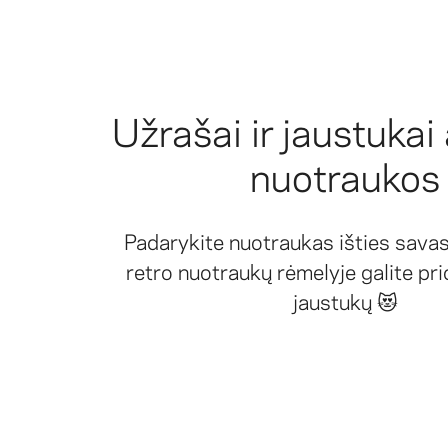
Užrašai ir jaustukai
nuotraukos
Padarykite nuotraukas išties sava
retro nuotraukų rėmelyje galite pri
jaustukų 😻