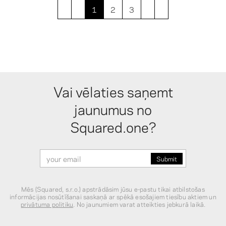
1
2
3
Vai vēlaties saņemt
jaunumus no
Squared.one?
Mēs (Squared, s.r.o.) apstrādāsim jūsu e-pastu tikai atbilstošas
informācijas nosūtīšanai saskaņā ar spēkā esošajiem tiesību aktiem un
privātuma politiku
. No jaunumiem varat atteikties jebkurā laikā.