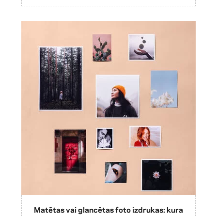
Matētas vai glancētas foto izdrukas: kura