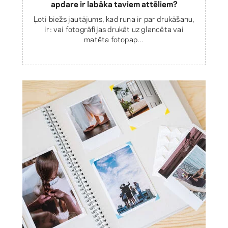
apdare ir labāka taviem attēliem?
Ļoti biežs jautājums, kad runa ir par drukāšanu,
ir: vai fotogrāfijas drukāt uz glancēta vai
matēta fotopap...