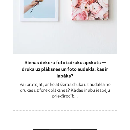
Sienas dekoru foto izdruku apskats —
druka uz plāksnes un foto audekla: kas ir
labāks?
Vai prātojat, ar ko atšķiras druka uz audekla no
drukas uz forex plāksnes? Kādas ir abu iespēju
priekšrocīb...