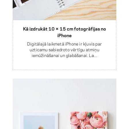
Kā izdrukāt 10 × 15 cm fotogrāfijas no
iPhone
Digitālajā laikmetā iPhone ir kļuvis par
uzticamu sabiedroto vērtīgu atmiņu
iemūžināšanai un glabāšanai. La...