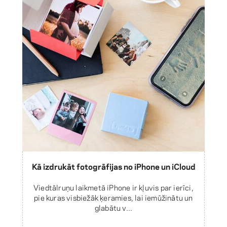
Kā izdrukāt fotogrāfijas no iPhone un iCloud
Viedtālruņu laikmetā iPhone ir kļuvis par ierīci,
pie kuras visbiežāk ķeramies, lai iemūžinātu un
glabātu v...