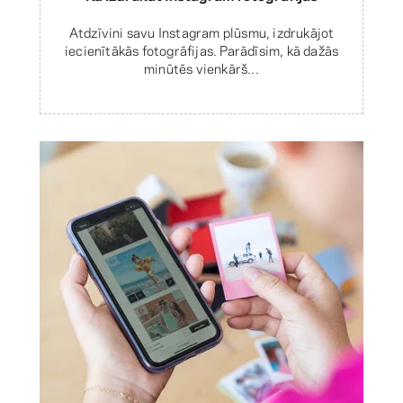
Atdzīvini savu Instagram plūsmu, izdrukājot
iecienītākās fotogrāfijas. Parādīsim, kā dažās
minūtēs vienkārš...