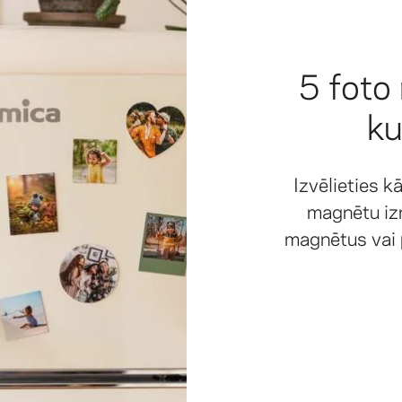
5 foto
ku
Izvēlieties 
magnētu iz
magnētus vai p