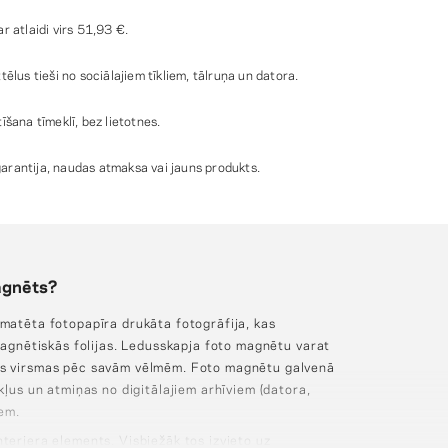
r atlaidi virs
51,93 €
.
ēlus tieši no sociālajiem tīkliem, tālruņa un datora.
īšana tīmeklī, bez lietotnes.
rantija, naudas atmaksa vai jauns produkts.
agnēts?
 matēta fotopapīra drukāta fotogrāfija, kas
 magnētiskās folijas. Ledusskapja foto magnētu varat
as virsmas pēc savām vēlmēm. Foto magnētu galvenā
rkļus un atmiņas no digitālajiem arhīviem (datora,
iem.
terjera elements. Visbiežāk tos izvieto uz