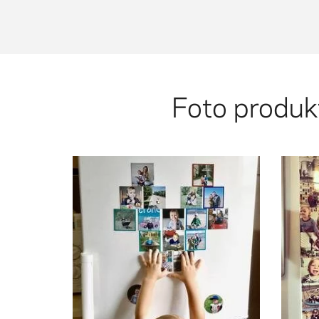
Foto produ
fri
the
and t
the o
photo magnets 🥰
Squ
addition to a fridge. Personalised
@moje_kwiatki: My new favorite
and
phon
10000
@sma