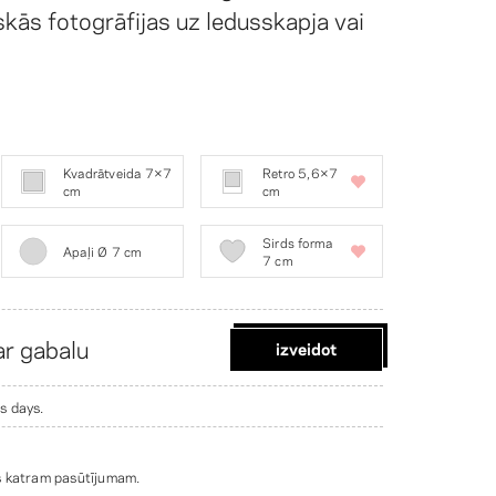
skās fotogrāfijas uz ledusskapja vai
Kvadrātveida 7×7
Retro 5,6×7
cm
cm
Sirds forma
Apaļi Ø 7 cm
7 cm
r gabalu
izveidot
s days.
s katram pasūtījumam.