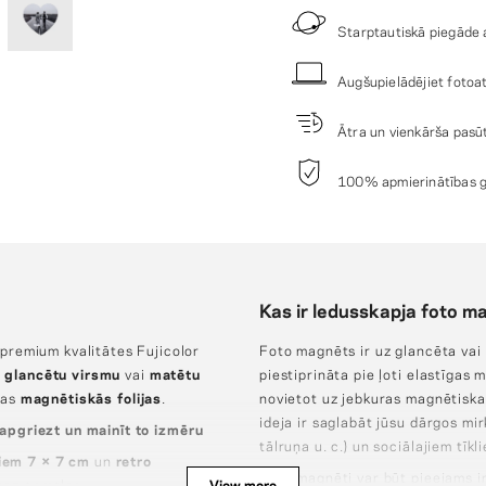
Starptautiskā piegāde a
Augšupielādējiet fotoatt
Ātra un vienkārša pasūt
100% apmierinātības ga
Kas ir ledusskapja foto m
 premium kvalitātes Fujicolor
Foto magnēts ir uz glancēta vai
r
glancētu virsmu
vai
matētu
piestiprināta pie ļoti elastīgas
zas
magnētiskās folijas
.
novietot uz jebkuras magnētisk
ideja ir saglabāt jūsu dārgos mi
 apgriezt un mainīt to izmēru
tālruņa u. c.) un sociālajiem tīkl
iem 7 × 7 cm
un
retro
Foto magnēti var būt pieejams in
 bez apmales.
View more