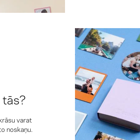
 tās?
krāsu varat
oto noskaņu.