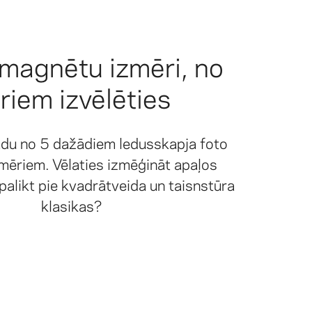
 magnētu izmēri, no
riem izvēlēties
kādu no 5 dažādiem ledusskapja foto
mēriem. Vēlaties izmēģināt apaļos
alikt pie kvadrātveida un taisnstūra
klasikas?