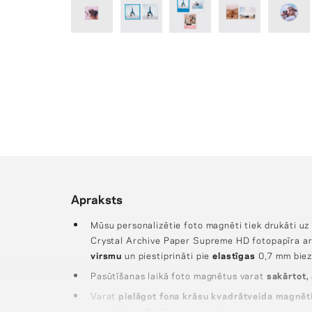
Apraksts
Mūsu personalizētie foto magnēti tiek drukāti uz
Crystal Archive Paper Supreme HD fotopapīra a
virsmu
un piestiprināti pie
elastīgas
0,7 mm bie
Pasūtīšanas laikā foto magnētus varat
sakārtot,
Varat
pielāgot fona krāsu
kvadrātveida magnēt
magnētiem
7 × 5 cm
. Visas formas ir pieejamas