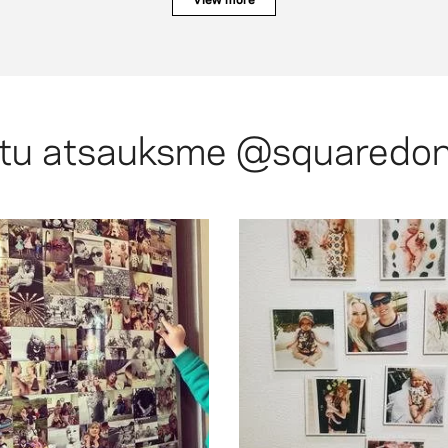
ledusskapjiem un magnētiskajām
Pieejamas dažādu formu magnētis
cm), apaļas (7 cm), taisnstūra (7
cm).
ktu atsauksme
@squaredo
on the fridge while I do my cooki
loves staring at these photo m
quality of the photos is beautifu
website is so easy to use and
ends and places they have seen.
magnets and photo prints! Th
y have done and the family and
in love with their personalized
he children love to see the things
discovered @squared.one and I
ur magnetic photos on the fridge
have done with my mother. I re
ared.one. I love looking back at
and I will go through these photo
photo magnet parcel from
and special knowing that one d
 put them up. But I just got my
have become even more impor
e, and we never ever print them
especially since being a mom 
00 photos of my children on my
have always been important to 
llsmallworldnewzealand: I take
@courtney.marquez: Printed p