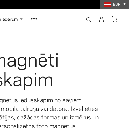
EUR
piederumi
sign in
register
magnēti
Show all
Show all
skapim
ēle ar
rtes
Foto kolāžas izdrukas
as izdrukas
ām
agnētus ledusskapim no saviem
 mobilā tālruņa vai datora. Izvēlieties
rāfijas, dažādas formas un izmērus un
personalizētos foto magnētus.