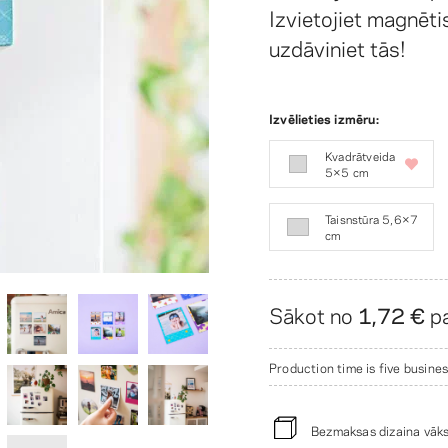
Izvietojiet magnēti
uzdāviniet tās!
Izvēlieties izmēru:
Kvadrātveida
5×5 cm
Taisnstūra 5,6×7
cm
Sākot no
1,72 €
pa
Production time is five busines
Bezmaksas dizaina vāk