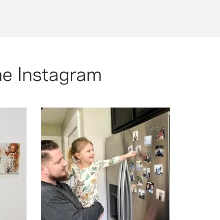
 tāfelēm.
kās fotogrāfijas: kvadrātveida (7 × 7 cm) vai (5 × 5
 × 5 cm), polaroid stilā (5 × 7 cm) vai sirds formā (7
ne
Instagram
ng! 💛
agnets
l. Mika
easily see anytime!
 the
favorite pictures on my fridge to
eir
@squared.one Now I have some of my
 photo
these photo fridge magnets from
 am so
thing I take pictures of. I'm loving
cently
makes since that my family is the #1
s as I
into my family and pictures. So it
ay her
haven't caught on by now I'm huge
tant
family centered activities. If you
they
spend quality time together and have
me but
days in our house. We do our best to
hotos
@mommakoyle: Sundays are family