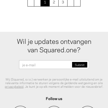
1
2
3
Wil je updates ontvangen
van Squared.one?
Wij (Squared, s.r.o.) verwerken je persoonlijke e‑mail uitsluitend om je
relevante informatie te sturen volgens de geldende wetgeving en ons
privacybeleid
. Je kunt je op elk moment afmelden voor de nieuwsbrief.
Follow us