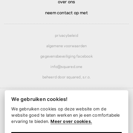
over ons
neem contact op met
privacybeleid
algemene voorwaarden
gegevensbeveiliging facebook
info@squared.one
beheerd door squared, s.r.o.
We gebruiken cookies!
We gebruiken cookies op deze website om de
Verzending vanaf
€ 4,85
· gratis boven
€ 51,99
website goed te laten werken en je een comfortabele
Bezorging vanaf
2 werkdagen
ervaring te bieden.
Meer over cookies.