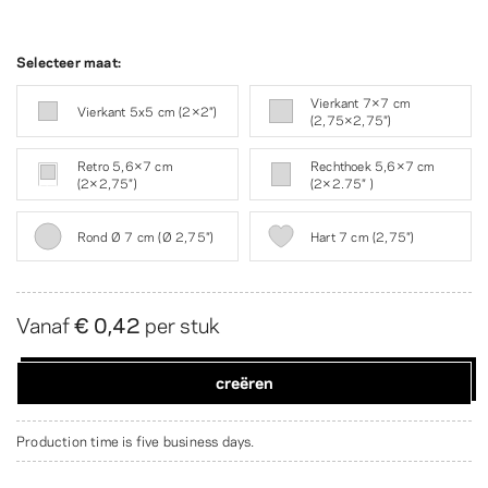
Selecteer maat:
Vierkant 7×7 cm
Vierkant 5x5 cm (2×2″)
(2,75×2,75″)
Retro 5,6×7 cm
Rechthoek 5,6×7 cm
(2×2,75″)
(2×2.75″ )
Rond Ø 7 cm (Ø 2,75″)
Hart 7 cm (2,75″)
Vanaf
€ 0,42
per stuk
creëren
Production time is five business days.