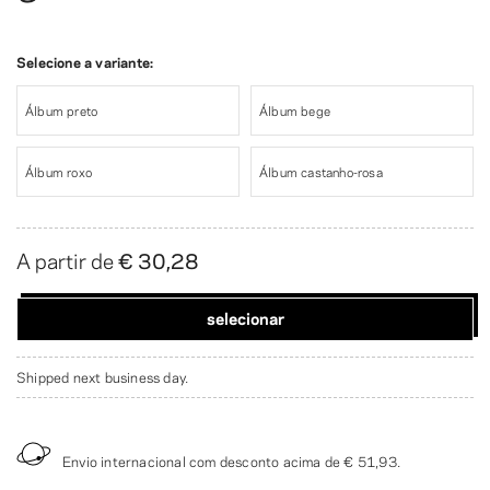
Selecione a variante:
Álbum preto
Álbum bege
Álbum roxo
Álbum castanho-rosa
A partir de
€ 30,28
selecionar
Shipped next business day.
Envio internacional com desconto acima de
€ 51,93
.