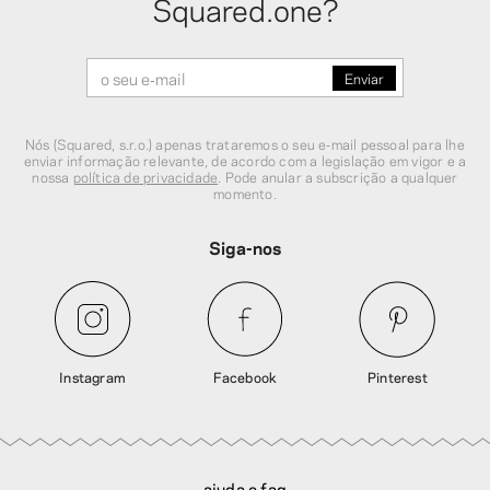
Squared.one?
Nós (Squared, s.r.o.) apenas trataremos o seu e‑mail pessoal para lhe
enviar informação relevante, de acordo com a legislação em vigor e a
nossa
política de privacidade
. Pode anular a subscrição a qualquer
momento.
Siga-nos
Instagram
Facebook
Pinterest
ajuda e faq