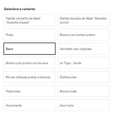
Selecione a variante:
Padrão vermelho de Natal
Padrão dourado de Natal "Asanoha
"Asanoha shuaka"
sinchu"
Prata
Branco com pontos pretos
Ouro
Vermelha com corações
Branco com pontos cor-de-rosa
Le Tigre - Verde
Riscas oblíquas pretas e brancas
Grelha preta
Preta mate
Branco mate
Autocolante
Azul mate