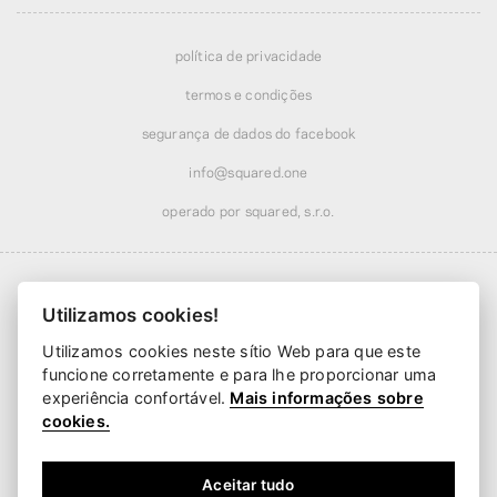
política de privacidade
termos e condições
segurança de dados do facebook
info@squared.one
operado por squared, s.r.o.
Utilizamos cookies!
Utilizamos cookies neste sítio Web para que este
funcione corretamente e para lhe proporcionar uma
Envio a partir de
€ 5,28
· grátis acima de
€ 51,93
experiência confortável.
Mais informações sobre
Entrega a partir de
2 dias úteis
cookies.
Aceitar tudo