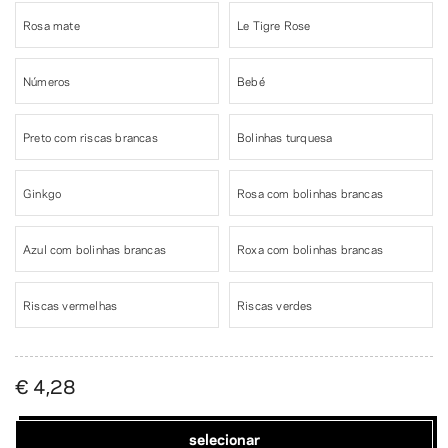
Rosa mate
Le Tigre Rose
Números
Bebé
Preto com riscas brancas
Bolinhas turquesa
Ginkgo
Rosa com bolinhas brancas
Azul com bolinhas brancas
Roxa com bolinhas brancas
Riscas vermelhas
Riscas verdes
€ 4,28
selecionar