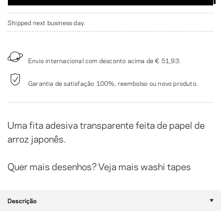
Shipped next business day.
Envio internacional com desconto acima de
€ 51,93
.
Garantia de satisfação 100%, reembolso ou novo produto.
Uma fita adesiva transparente feita de papel de
arroz japonês.
Quer mais desenhos? Veja mais
washi tapes
Descrição