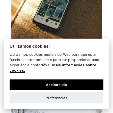
Utilizamos cookies!
Utilizamos cookies neste sítio Web para que este
Como escolher que fotografias vale a pena
funcione corretamente e para lhe proporcionar uma
experiência confortável.
Mais informações sobre
imprimir
cookies.
Tiramos mais fotografias do que nunca — cada
viagem, cada aniversário, cada noite normal
que, por alguma ra...
Aceitar tudo
Preferências
Entregamos diretamente em sua casa