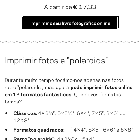
A partir de
€ 17,33
imprimir o seu livro fotográfico online
Imprimir fotos e "polaroids"
Durante muito tempo focámo-nos apenas nas fotos
retro "polaroids", mas agora
pode imprimir fotos online
em 12 formatos fantásticos
! Que
novos formatos
temos?
Clássicos:
4×3¼″, 5×3½″, 6×4″, 7×5″, 8×6″ ou
12×8″
Formatos quadrados:
⬜ 4×4″, 5×5″, 6×6″ e 8×8″
Retro "polaroids"
:
4×3¼″ ou 5×4″