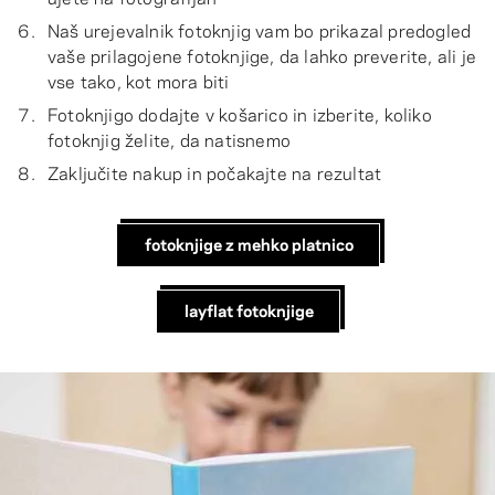
Naš urejevalnik fotoknjig vam bo prikazal predogled
vaše prilagojene fotoknjige, da lahko preverite, ali je
vse tako, kot mora biti
Fotoknjigo dodajte v košarico in izberite, koliko
fotoknjig želite, da natisnemo
Zaključite nakup in počakajte na rezultat
fotoknjige z mehko platnico
layflat fotoknjige