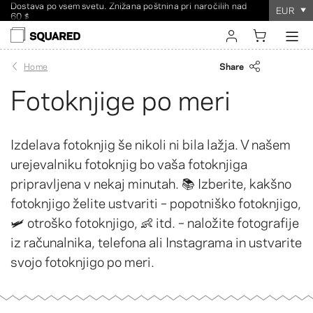
Dostava po vsem svetu. Znižana poštnina pri naročilih nad
EUR
60 $
Naročilo vzame
100 % jamstvo
zadovoljstva
le nekaj minut
!
sign in
Share
Home
Fotoknjige po meri
register
Izdelava fotoknjig še nikoli ni bila lažja. V našem
urejevalniku fotoknjig bo vaša fotoknjiga
pripravljena v nekaj minutah. 📚 Izberite, kakšno
fotoknjigo želite ustvariti – popotniško fotoknjigo,
🛩️ otroško fotoknjigo, 👶 itd. – naložite fotografije
iz računalnika, telefona ali Instagrama in ustvarite
svojo fotoknjigo po meri.