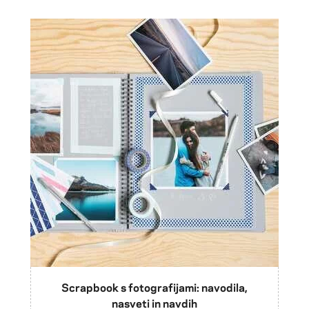
Scrapbook s fotografijami: navodila,
nasveti in navdih