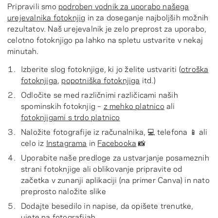
Pripravili smo
podroben vodnik za uporabo našega
urejevalnika fotoknjig
in za doseganje najboljših možnih
rezultatov. Naš urejevalnik je zelo preprost za uporabo,
celotno fotoknjigo pa lahko na spletu ustvarite v nekaj
minutah.
Izberite slog fotoknjige, ki jo želite ustvariti (
otroška
fotoknjiga
,
popotniška fotoknjiga
itd.)
Odločite se med različnimi različicami naših
spominskih fotoknjig –
z mehko platnico
ali
fotoknjigami s trdo platnico
Naložite fotografije iz računalnika, 💻 telefona 📱 ali
celo iz
Instagrama
in
Facebooka
📸
Uporabite naše predloge za ustvarjanje posameznih
strani fotoknjige ali oblikovanje pripravite od
začetka v zunanji aplikaciji (na primer Canva) in nato
preprosto naložite slike
Dodajte besedilo in napise, da opišete trenutke,
ujete na fotografijah