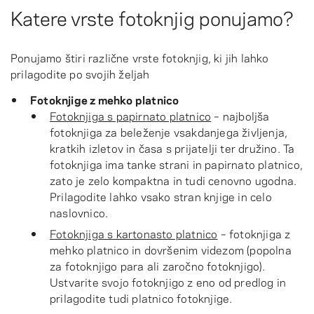
Katere vrste fotoknjig ponujamo?
Ponujamo štiri različne vrste fotoknjig, ki jih lahko
prilagodite po svojih željah
Fotoknjige z mehko platnico
Fotoknjiga s papirnato platnico
– najboljša
fotoknjiga za beleženje vsakdanjega življenja,
kratkih izletov in časa s prijatelji ter družino. Ta
fotoknjiga ima tanke strani in papirnato platnico,
zato je zelo kompaktna in tudi cenovno ugodna.
Prilagodite lahko vsako stran knjige in celo
naslovnico.
Fotoknjiga s kartonasto platnico
– fotoknjiga z
mehko platnico in dovršenim videzom (popolna
za fotoknjigo para ali zaročno fotoknjigo).
Ustvarite svojo fotoknjigo z eno od predlog in
prilagodite tudi platnico fotoknjige.