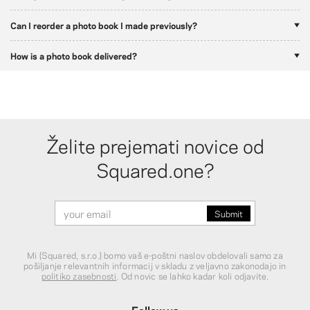
Can I reorder a photo book I made previously?
How is a photo book delivered?
Želite prejemati novice od
Squared.one?
Mi (Squared, s.r.o.) bomo vaš e-poštni naslov obdelovali samo za
pošiljanje relevantnih informacij v skladu z veljavno zakonodajo in
politiko zasebnosti
. Od novic se lahko kadar koli odjavite.
Follow us