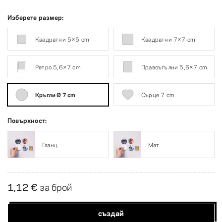
Изберете размер:
Квадратни 5×5 cm
Квадратни 7×7 cm
Ретро 5,6×7 cm
Правоъгълни 5,6×7 cm
Кръгли Ø 7 cm
Сърце 7 cm
Повърхност:
Гланц
Мат
1,12 €
за брой
създай