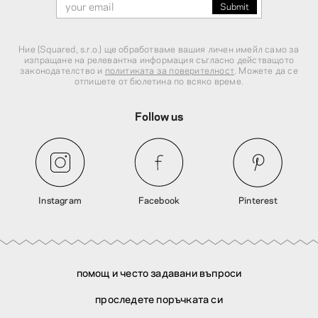
Ние (Squared, s.r.o.) ще обработваме вашия личен имейл само за
изпращане на релевантна информация съгласно действащото
законодателство и
политиката за поверителност
. Можете да се
отпишете от бюлетина по всяко време.
Follow us
Instagram
Facebook
Pinterest
помощ и често задавани въпроси
проследете поръчката си