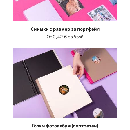
Снимки с размер за портфейл
От
0,42 €
за брой
Голям фотоалбум (портретен)