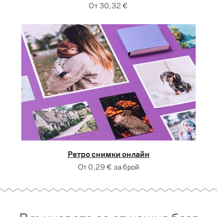
От
30,32 €
Ретро снимки онлайн
От
0,29 €
за брой