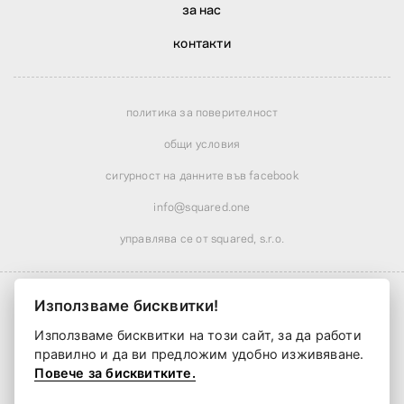
за нас
контакти
политика за поверителност
общи условия
сигурност на данните във facebook
info@squared.one
управлява се от squared, s.r.o.
Използваме бисквитки!
Използваме бисквитки на този сайт, за да работи
Доставка от
6,15 €
· намалена над
51,99 €
правилно и да ви предложим удобно изживяване.
Доставка от
2 работни дни
Повече за бисквитките.