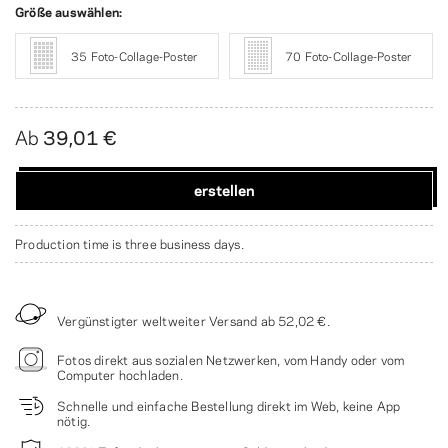
Größe auswählen:
35 Foto-Collage-Poster
70 Foto-Collage-Poster
Ab
39,01 €
erstellen
Production time is three business days.
Vergünstigter weltweiter Versand ab
52,02 €
.
Fotos direkt aus sozialen Netzwerken, vom Handy oder vom
Computer hochladen.
Schnelle und einfache Bestellung direkt im Web, keine App
nötig.