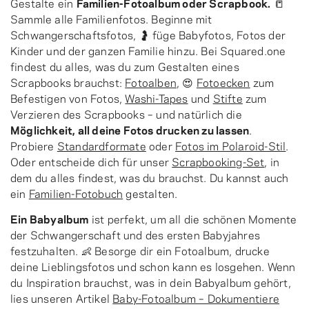
Gestalte ein
Familien-Fotoalbum oder Scrapbook.
📒
Sammle alle Familienfotos. Beginne mit
Schwangerschaftsfotos, 🤰 füge Babyfotos, Fotos der
Kinder und der ganzen Familie hinzu. Bei Squared.one
findest du alles, was du zum Gestalten eines
Scrapbooks brauchst:
Fotoalben
, 😍
Fotoecken
zum
Befestigen von Fotos,
Washi-Tapes
und
Stifte
zum
Verzieren des Scrapbooks – und natürlich die
Möglichkeit, all deine Fotos drucken zu lassen
.
Probiere
Standardformate
oder
Fotos im Polaroid-Stil
.
Oder entscheide dich für unser
Scrapbooking-Set
, in
dem du alles findest, was du brauchst. Du kannst auch
ein
Familien-Fotobuch
gestalten.
Ein Babyalbum
ist perfekt, um all die schönen Momente
der Schwangerschaft und des ersten Babyjahres
festzuhalten. 👶 Besorge dir ein Fotoalbum, drucke
deine Lieblingsfotos und schon kann es losgehen. Wenn
du Inspiration brauchst, was in dein Babyalbum gehört,
lies unseren Artikel
Baby-Fotoalbum – Dokumentiere