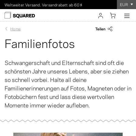
EUR
Weltweiter Versand. Versandrabatt ab 60 $
Die Bestellung dauert
100%
Zufriedenheitsgarantie
nur wenige Minuten
!
einloggen
Teilen
Home
Familienfotos
registrieren
Schwangerschaft und Elternschaft sind oft die
schönsten Jahre unseres Lebens, aber sie ziehen
so schnell vorbei. Halte all deine
Familienerinnerungen auf Fotos, Magneten oder in
Fotobüchern fest und lass diese wertvollen
Momente immer wieder aufleben.