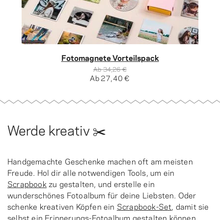
Fotomagnete Vorteilspack
Ab
34,26 €
Ab
27,40 €
Werde kreativ ✂️
Handgemachte Geschenke machen oft am meisten
Freude. Hol dir alle notwendigen Tools, um ein
Scrapbook
zu gestalten, und erstelle ein
wunderschönes Fotoalbum für deine Liebsten. Oder
schenke kreativen Köpfen ein
Scrapbook-Set
, damit sie
selbst ein
Erinnerungs-Fotoalbum
gestalten können.