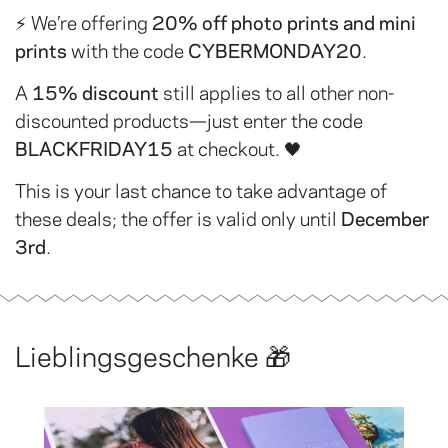
⚡ We’re offering
20% off photo prints and mini
prints
with the code
CYBERMONDAY20
.
A
15% discount
still applies to all other non-
discounted products—just enter the code
BLACKFRIDAY15
at checkout. 🖤
This is your last chance to take advantage of
these deals; the offer is valid only until
December
3rd
.
Lieblingsgeschenke 🎁