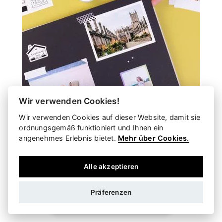
Wir verwenden Cookies!
Wir verwenden Cookies auf dieser Website, damit sie
ordnungsgemäß funktioniert und Ihnen ein
Scrapbooking: Erwecke deine
angenehmes Erlebnis bietet.
Mehr über Cookies.
Erinnerungen zum Leben
Scrapbooking heißt nicht nur, Fotos in ein
Alle akzeptieren
Album zu kleben. Es ist eine Art, deinen
Erinnerungen Leben einz...
Präferenzen
Wir liefern direkt zu Ihnen