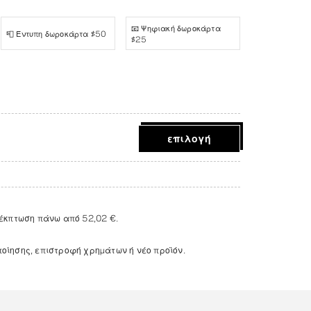
📧 Ψηφιακή δωροκάρτα
📮 Έντυπη δωροκάρτα $50
$25
επιλογή
 έκπτωση πάνω από
52,02 €
.
ίησης, επιστροφή χρημάτων ή νέο προϊόν.