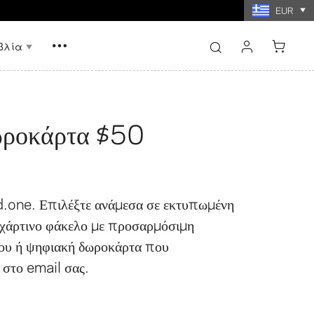
EUR
νω των $60
βλία
σύνδεση
εγγραφή
ωροκάρτα $50
νήμης με
Εκτυπώσεις κολάζ
ίες
φωτογραφιών
.one. Επιλέξτε ανάμεσα σε εκτυπωμένη
χάρτινο φάκελο με προσαρμόσιμη
ου ή ψηφιακή δωροκάρτα που
 στο email σας.