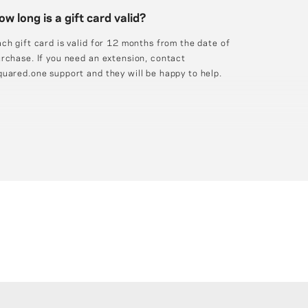
ow long is a gift card valid?
ch gift card is valid for 12 months from the date of
rchase. If you need an extension, contact
uared.one support and they will be happy to help.
an I send a printed gift card directly to the
ecipient?
s — during checkout you can specify a different
ipping address, so the printed gift card can be sent
raight to the person you are gifting it to. No invoice
 included in the package.