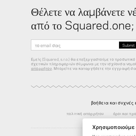
Θέλετε να λαμβάνετε ν
από το Squared.one;
Εμείς (Squared, s.r.o.) θα επεξεργαστούμε το προσωπικό
σχετικών πληροφοριών σύμφωνα με την ισχύουσα νομοθ
απορρήτου
. Μπορείτε να καταργήσετε την εγγραφή σα
βοήθεια και συχνές
πολιτική απορρήτου
όροι και πρ
Χρησιμοποιούμε 