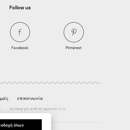
Follow us
Facebook
Pinterest
εμάς
επικοινωνία
e
λειτουργεί από τη squared, s.r.o.
ποδοχή όλων