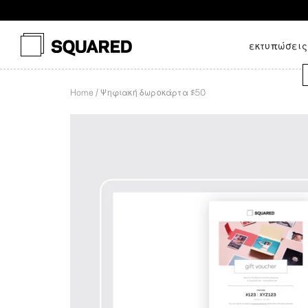
Αποστολή 
εκτυπώσει
Home
Ψηφιακή δωροκάρτα $50
Εκτυπώσεις
Φωτοβιβλίο με μαλακό
Φωτογραφίες μεγέθους
Layflat φωτοβιβλίο
Α
φωτογραφιών
εξώφυλλο
πορτοφολιού