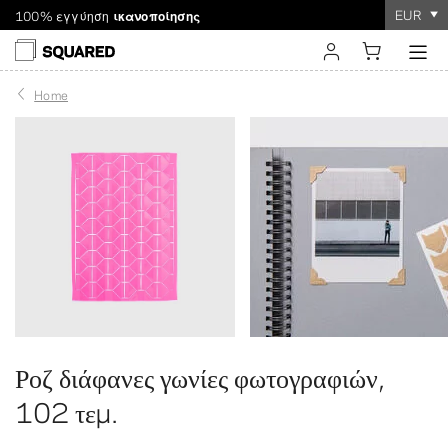
EUR
100% εγγύηση
ικανοποίησης
Αποστολή σε όλο τον κόσμο. Μειωμένα μεταφορικά για
Η παραγγελία διαρκεί
μόνο λίγα λεπτά
!
παραγγελίες άνω των $60
σύνδεση
Home
εγγραφή
Ροζ διάφανες γωνίες φωτογραφιών,
102 τεμ.