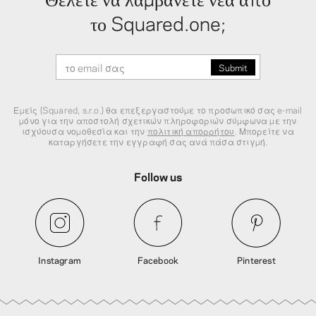
το Squared.one;
Εμείς (Squared, s.r.o.) θα επεξεργαστούμε το προσωπικό σας e-mail
μόνο για την αποστολή σχετικών πληροφοριών σύμφωνα με την
ισχύουσα νομοθεσία και την
πολιτική απορρήτου
. Μπορείτε να
καταργήσετε την εγγραφή σας ανά πάσα στιγμή.
Follow us
Instagram
Facebook
Pinterest