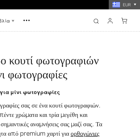
νω των $60
EUR
βλία
σύνδεση
εγγραφή
 κουτί φωτογραφιών
νι φωτογραφίες
νήμης με
Εκτυπώσεις κολάζ
ίες
φωτογραφιών
για μίνι φωτογραφίες
ογραφίες σας σε ένα κουτί φωτογραφιών.
πέντε χρώματα και τρία μεγέθη και
 σημαντικές αναμνήσεις σας μαζί σας. Τα
ίητα από premium χαρτί για
ορθογώνιες