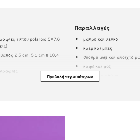
Παραλλαγές
ραφίες τύπου polaroid 5×7,6
μαύρο και λευκό
εις)
κρεμ και μπεζ
 βάθος 2,5 cm, 5,1 cm ή 10,4
σκούρο μωβ και ανοιχτό μ
καφέ και ροζ
ογραφίες
μωβ και πράσινο
Προβολή περισσότερων
 χαρτί στην Τσεχία