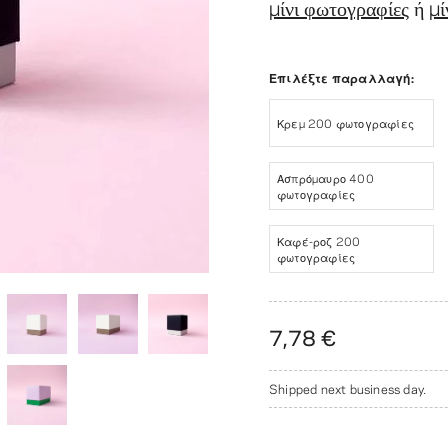
μίνι φωτογραφίες
ή
μί
Επιλέξτε παραλλαγή:
Κρεμ 200 φωτογραφίες
Ασπρόμαυρο 400
φωτογραφίες
Καφέ-ροζ 200
φωτογραφίες
7,78 €
Shipped next business day.