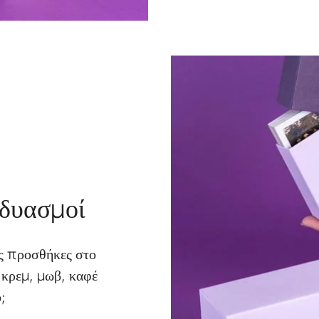
νδυασμοί
ς προσθήκες στο
, κρεμ, μωβ, καφέ
;