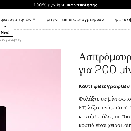
σε όλο τον κόσμο. Μειωμένα μεταφορικά για παραγγελίες ά
Η παραγγελία διαρκεί
100% εγγύηση
ικανοποίησης
μόνο λίγα λεπτά
!
ς φωτογραφιών
μαγνητάκια φωτογραφιών
φωτοβι
διακόσμηση τοίχου
New!
φωτογραφίες
αξεσουάρ
Ασπρόμαυρο
περιστάσεις
Προβολή όλων
για 200 μί
περιοδικό
υτοκόλλητα
Λωρίδες φωτογραφιών
Παιχνίδι μ
φωτογραφιών
φωτογραφ
New!
Κουτί φωτογραφιών 
Φυλάξτε τις μίνι φωτ
Επιλέξτε ανάμεσα σε 
κρατήστε όλες τις πιο
κουτιά είναι χειροπο