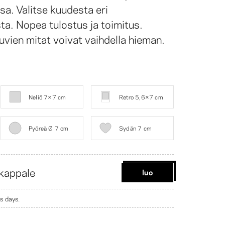
a. Valitse kuudesta eri
. Nopea tulostus ja toimitus.
uvien mitat voivat vaihdella hieman.
Neliö 7×7 cm
Retro 5,6×7 cm
Pyöreä Ø 7 cm
Sydän 7 cm
kappale
luo
s days.