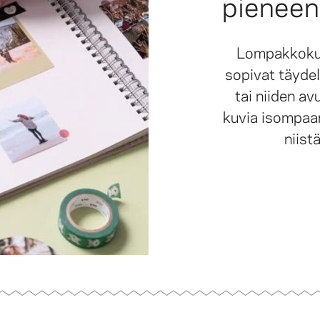
pieneen
Lompakkokuv
sopivat täydel
tai niiden a
kuvia isompaa
niist