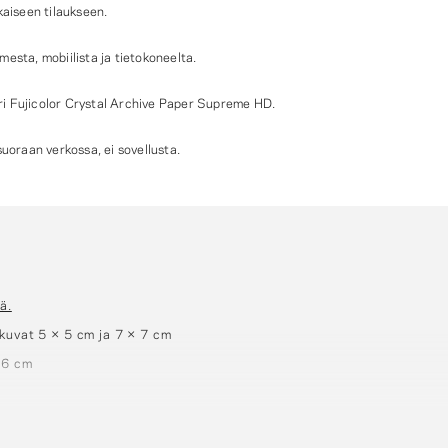
kaiseen tilaukseen.
esta, mobiilista ja tietokoneelta.
i Fujicolor Crystal Archive Paper Supreme HD.
suoraan verkossa, ei sovellusta.
ä.
kuvat 5 × 5 cm ja 7 × 7 cm
,6 cm
et kuvat Ø 7 cm