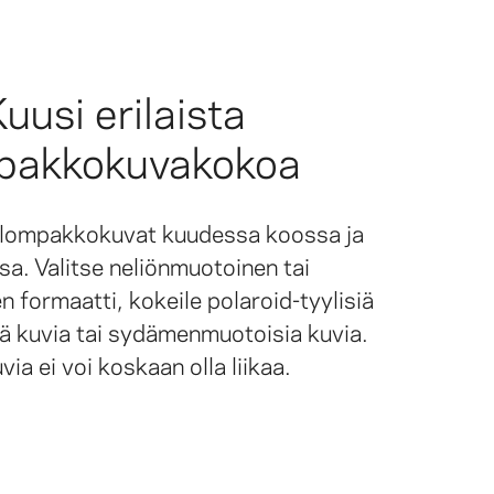
uusi erilaista
pakkokuvakokoa
a lompakkokuvat kuudessa koossa ja
a. Valitse neliönmuotoinen tai
 formaatti, kokeile polaroid-tyylisiä
tä kuvia tai sydämenmuotoisia kuvia.
via ei voi koskaan olla liikaa.