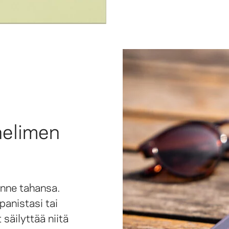
helimen
nne tahansa.
panistasi tai
säilyttää niitä