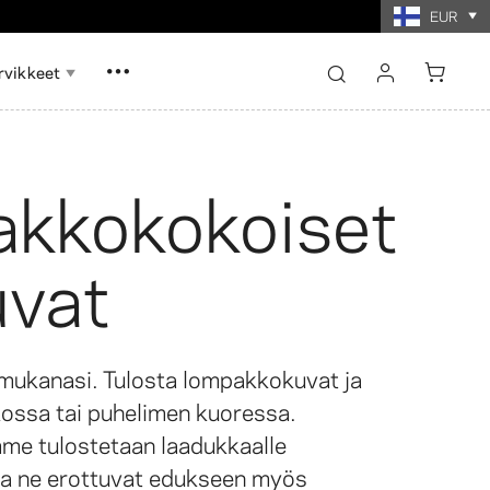
EUR
rvikkeet
kirjaudu sisään
rekisteröidy
kkokokoiset
Näytä kaikki
Näytä kaikki
uvat
valokuvista
llaasit
Valokuvakollaasit
a mukanasi. Tulosta lompakkokuvat ja
kossa tai puhelimen kuoressa.
me tulostetaan laadukkaalle
 ja ne erottuvat edukseen myös