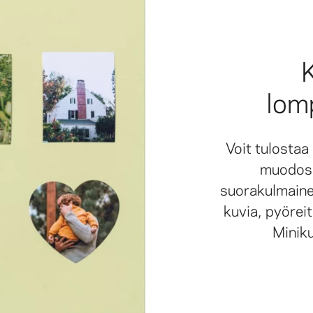
K
lom
Voit tulosta
muodoss
suorakulmainen
kuvia, pyörei
Miniku