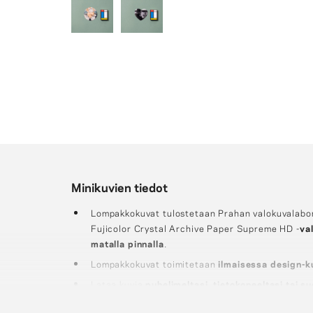
Minikuvien tiedot
Lompakkokuvat tulostetaan Prahan valokuvalab
Fujicolor Crystal Archive Paper Supreme HD -
va
matalla pinnalla
.
Lompakkokuvat toimitetaan
ilmaisessa design-
Lataa kuvia
puhelimeltasi, tietokoneeltasi tai 