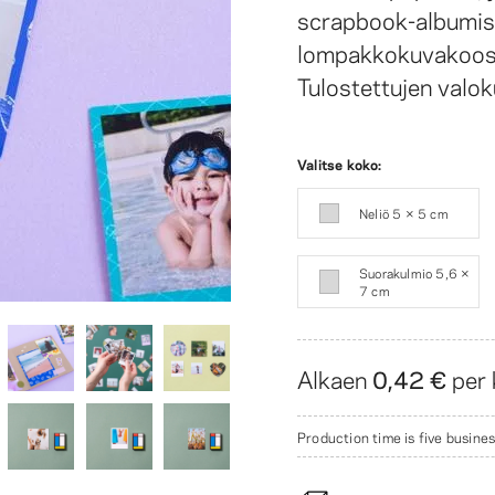
scrapbook-albumiss
lompakkokuvakoosta
Tulostettujen valok
Valitse koko:
Neliö 5 × 5 cm
Suorakulmio 5,6 ×
7 cm
Alkaen
0,42 €
per 
Production time is five busines