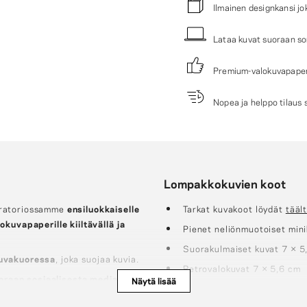
Ilmainen designkansi jo
Lataa kuvat suoraan som
Premium-valokuvapaper
Nopea ja helppo tilaus 
Lompakkokuvien koot
oratoriossamme
ensiluokkaiselle
Tarkat kuvakoot löydät
täält
lokuvapaperille
kiiltävällä ja
Pienet neliönmuotoiset mini
Suorakulmaiset kuvat 7 × 5
kuvakuoressa
, joka suojaa kuvia.
Retrovalokuvat 7 × 5,6 cm
suoraan sosiaalisesta mediasta
.
Näytä lisää
Pyöreät ja sydämenmuotois