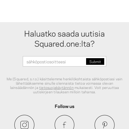
Haluatko saada uutisia
Squared.one:lta?
Me (Squared, s.r.o.) käsittelemme henkilökohtaista sähköpostiasi vain
lähettääksemme sinulle olennaista tietoa voimassa olevan
lainsäädännön ja
tietosuojakäytännön
mukaisesti. Voit peruuttaa
uutiskirjeen tilauksen milloin tahansa.
Follow us