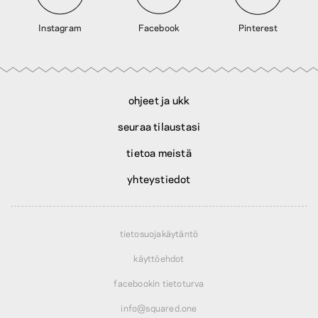
Instagram
Facebook
Pinterest
ohjeet ja ukk
seuraa tilaustasi
tietoa meistä
yhteystiedot
tietosuojakäytäntö
käyttöehdot
facebookin tietoturva
info@squared.one