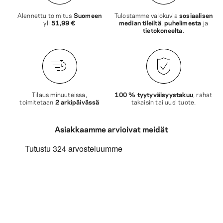
Alennettu toimitus
Suomeen
Tulostamme valokuvia
sosiaalisen
yli
51,99 €
median tileiltä
,
puhelimesta
ja
tietokoneelta
.
Tilaus minuuteissa,
100 % tyytyväisyystakuu
, rahat
toimitetaan
2 arkipäivässä
takaisin tai uusi tuote.
Asiakkaamme arvioivat meidät