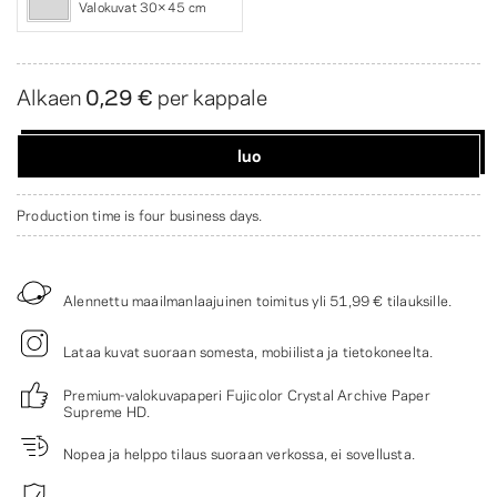
Valokuvat 30×45 cm
Alkaen
0,29 €
per kappale
luo
Production time is four business days.
Alennettu maailmanlaajuinen toimitus yli
51,99 €
tilauksille.
Lataa kuvat suoraan somesta, mobiilista ja tietokoneelta.
Premium-valokuvapaperi Fujicolor Crystal Archive Paper
Supreme HD.
Nopea ja helppo tilaus suoraan verkossa, ei sovellusta.