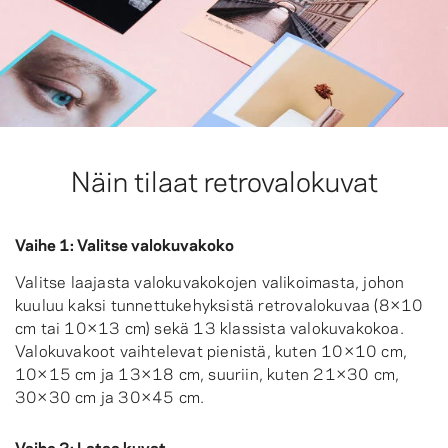
Näin tilaat retrovalokuvat
Vaihe 1: Valitse valokuvakoko
Valitse laajasta valokuvakokojen valikoimasta, johon
kuuluu kaksi tunnettukehyksistä retrovalokuvaa (8×10
cm tai 10×13 cm) sekä 13 klassista valokuvakokoa.
Valokuvakoot vaihtelevat pienistä, kuten 10×10 cm,
10×15 cm ja 13×18 cm, suuriin, kuten 21×30 cm,
30×30 cm ja 30×45 cm.
Vaihe 2: Lataa kuvat