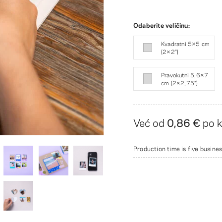
Odaberite veličinu:
Kvadratni 5×5 cm
(2×2″)
Pravokutni 5,6×7
cm (2×2,75″)
Već od
0,86 €
po 
Production time is five busines