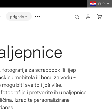
EUR
prigode
sign in
register
aljepnice
Show all
Show all
a s
tice
Fotografije s foto kolažem
e s foto kolažem
ama
fotografije za scrapbook ili lijep
skicu mobitela ili bocu za vodu –
mogu biti sve to i još više.
otografije i pretvorite ih u naljepnice
eličina. Izradite personalizirane
 danas.