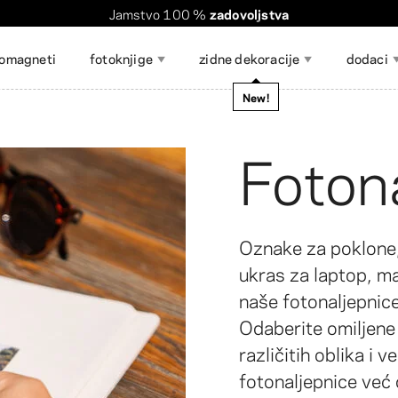
Dostava diljem svijeta. Snižena dostava za narudžbe iznad $60
Naručivanje traje
Jamstvo 100 %
samo nekoliko minuta
zadovoljstva
!
tomagneti
fotoknjige
zidne dekoracije
dodaci
magazin
New!
Foton
Show all
otonaljepnice
odaci za izlaganje
Foto trake
DIY kalendar
Memory igr
Poklon kar
otoposter s foto kolažem
otopokloni 🎁
Fotografije velikog formata
Fotografije s putovanja ✈️
Fotografij
otografija
fotografij
Oznake za poklone, 
ukras za laptop, ma
naše fotonaljepnice 
Odaberite omiljene f
različitih oblika i v
fotonaljepnice već