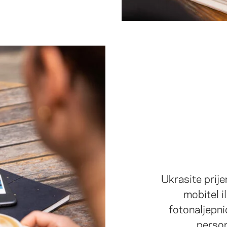
Ukrasite prij
mobitel i
fotonaljepni
person