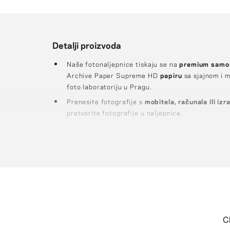
Detalji proizvoda
Naše fotonaljepnice tiskaju se na
premium samol
Archive Paper Supreme HD
papiru
sa sjajnom i 
foto laboratoriju u Pragu.
Prenesite fotografije s
mobitela, računala ili i
pretvorite fotografije u naljepnice.
Vaše personalizirane fotonaljepnice
isporučuju 
ih štiti, bez dodatne naknade.