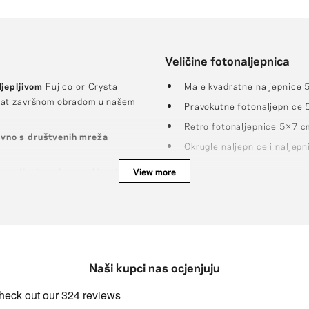
Veličine fotonaljepnica
jepljivom
Fujicolor Crystal
Male kvadratne naljepnice 
mat završnom obradom u našem
Pravokutne fotonaljepnice
Retro fotonaljepnice 5×7 c
zravno s društvenih mreža
i
Okrugle naljepnice i naljepn
se u dizajnerskom pakiranju
koje
View more
Naši kupci nas ocjenjuju