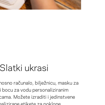
Slatki ukrasi
enosno računalo, bilježnicu, masku za
li bocu za vodu personaliziranim
cama. Možete izraditi i jedinstvene
alizirane etikete za poklone.