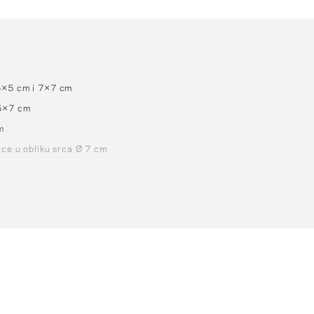
5×5 cm i 7×7 cm
 5×7 cm
m
ice u obliku srca Ø 7 cm