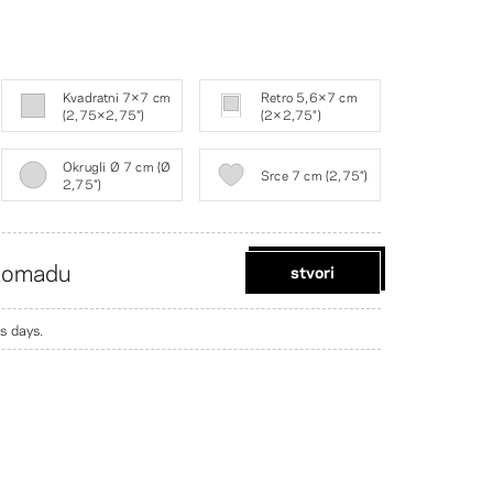
Kvadratni 7×7 cm
Retro 5,6×7 cm
(2,75×2,75″)
(2×2,75″)
Okrugli Ø 7 cm (Ø
Srce 7 cm (2,75″)
2,75″)
komadu
stvori
s days.