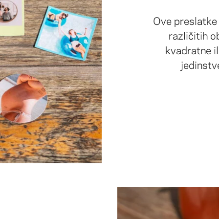
Ove preslatke 
različitih o
kvadratne il
jedinstve