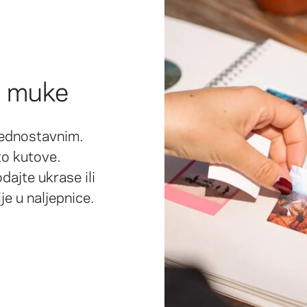
z muke
jednostavnim.
to kutove.
dajte ukrase ili
je u naljepnice.