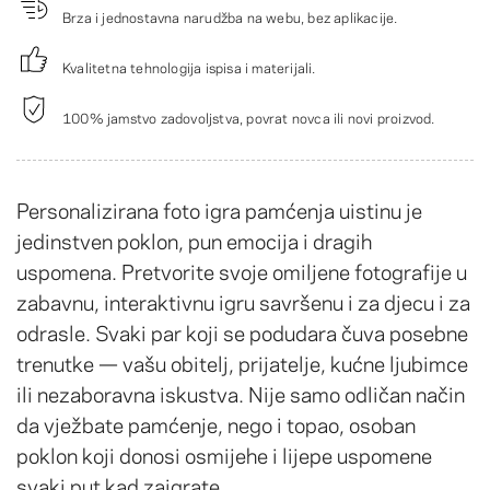
Brza i jednostavna narudžba na webu, bez aplikacije.
Kvalitetna tehnologija ispisa i materijali.
100% jamstvo zadovoljstva, povrat novca ili novi proizvod.
Personalizirana foto igra pamćenja uistinu je
jedinstven poklon, pun emocija i dragih
uspomena. Pretvorite svoje omiljene fotografije u
zabavnu, interaktivnu igru savršenu i za djecu i za
odrasle. Svaki par koji se podudara čuva posebne
trenutke — vašu obitelj, prijatelje, kućne ljubimce
ili nezaboravna iskustva. Nije samo odličan način
da vježbate pamćenje, nego i topao, osoban
poklon koji donosi osmijehe i lijepe uspomene
svaki put kad zaigrate.