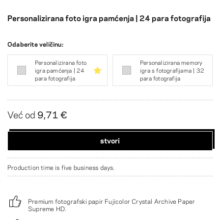
Personalizirana foto igra pamćenja | 24 para fotografija
Odaberite veličinu:
Personalizirana foto
Personalizirana memory
igra pamćenja | 24
igra s fotografijama | 32
para fotografija
para fotografija
Već od
9,71 €
stvori
Production time is five business days.
Premium fotografski papir Fujicolor Crystal Archive Paper
Supreme HD.