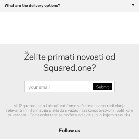
What are the delivery options?
Želite primati novosti od
Squared.one?
Mi (Squared, s.r.o.) obrađivat ćemo vaš e-mail samo radi slanja
relevantnih informacija u skladu s važećim zakonodavstvom i
politikom
privatnosti
. Od newslettera se možete odjaviti u bilo kojem trenutku.
Follow us