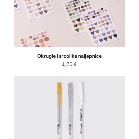
Okrugle i srcolike naljepnice
1,73 €