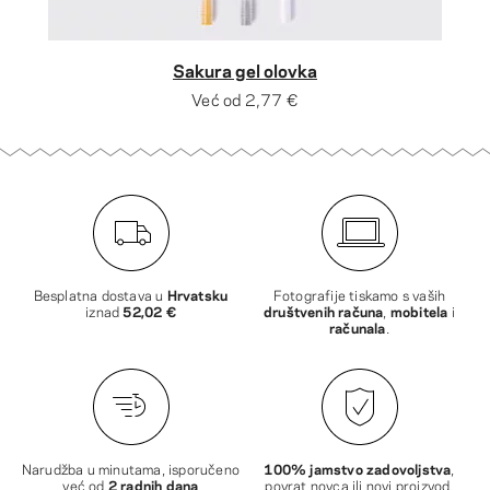
Sakura gel olovka
Već od
2,77 €
Besplatna dostava u
Hrvatsku
Fotografije tiskamo s vaših
iznad
52,02 €
društvenih računa
,
mobitela
i
računala
.
Narudžba u minutama, isporučeno
100% jamstvo zadovoljstva
,
već od
2 radnih dana
povrat novca ili novi proizvod.