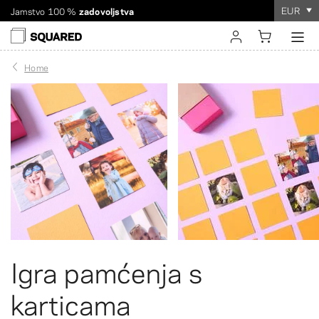
Dostava diljem svijeta. Snižena dostava za narudžbe iznad
EUR
$60
Naručivanje traje
samo nekoliko minuta
!
sign in
Home
register
Igra pamćenja s
karticama