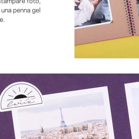
stampare foto,
e una penna gel
e.