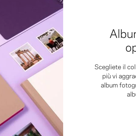
Album
op
Scegliete il co
più vi aggra
album fotogr
alb