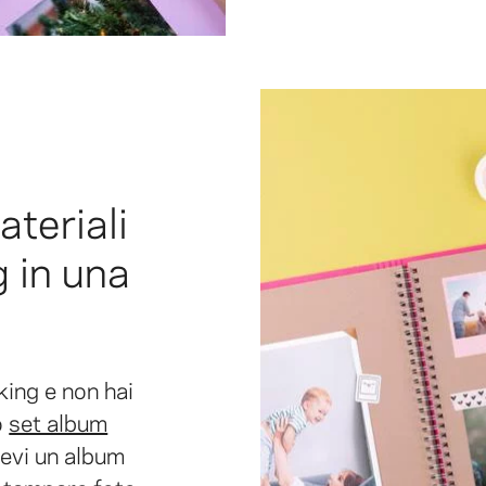
ateriali
 in una
king e non hai
o
set album
evi un album