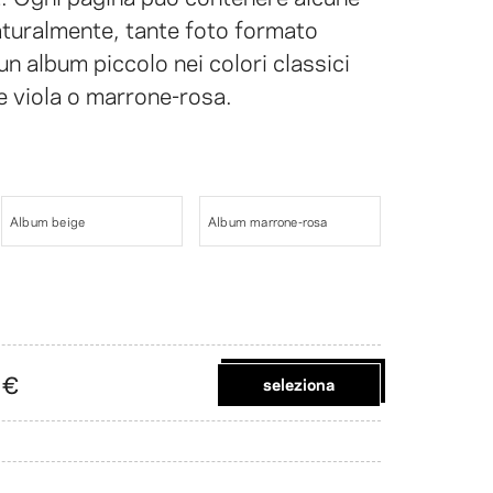
aturalmente, tante foto formato
un album piccolo nei colori classici
le viola o marrone-rosa.
Album beige
Album marrone-rosa
 €
seleziona