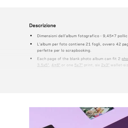
Descrizione
Dimensioni dell'album fotografico - 9,45×7 polli
L'album per foto contiene 21 fogli, ovvero 42 pagi
perfette per lo scrapbooking.
Each page of the blank photo album can fit 2
pho
3.5x5"
,
4×6"
or one
5x7"
print, six
2x3"
wallet-si
prints.