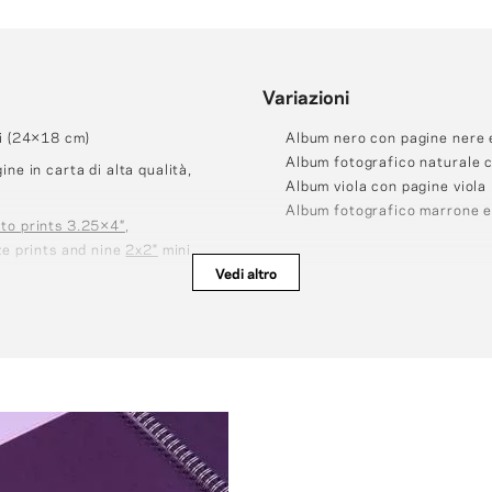
Variazioni
ci (24×18 cm)
Album nero con pagine nere e
Album fotografico naturale 
ne in carta di alta qualità,
Album viola con pagine viola
Album fotografico marrone e
to prints 3.25×4″
,
ze prints and nine
2x2"
mini
Vedi altro