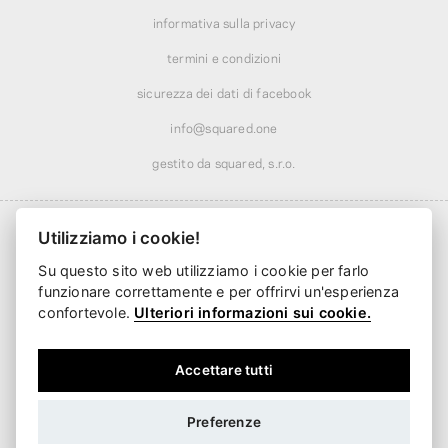
informativa sulla privacy
termini e condizioni
sicurezza dei dati di facebook
info@squared.one
gestito da squared, s.r.o.
Utilizziamo i cookie!
Su questo sito web utilizziamo i cookie per farlo
Spedizione da
8,23 €
· gratuita oltre
51,99 €
funzionare correttamente e per offrirvi un'esperienza
Consegna a partire da
2 giorni lavorativi
confortevole.
Ulteriori informazioni sui cookie.
Accettare tutti
Preferenze
EUR