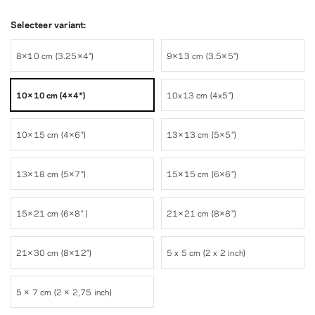
Selecteer variant:
8×10 cm (3.25×4″)
9×13 cm (3.5×5″)
10×10 cm (4×4″)
10x13 cm (4x5")
10×15 cm (4×6″)
13×13 cm (5×5″)
13×18 cm (5×7″)
15×15 cm (6×6″)
15×21 cm (6×8″ )
21×21 cm (8×8″)
21×30 cm (8×12″)
5 x 5 cm (2 x 2 inch)
5 × 7 cm (2 × 2,75 inch)