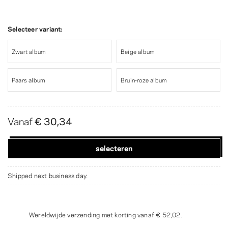
Selecteer variant:
Zwart album
Beige album
Paars album
Bruin-roze album
Vanaf
€ 30,34
selecteren
Shipped next business day.
Wereldwijde verzending met korting vanaf
€ 52,02
.