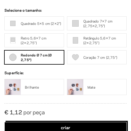
Selecione o tamanho:
Quadrado 7×7 cm
Quadrado 5×5 cm (2×2″)
(2,75×2,75″)
Retro 5,6×7 cm
Retângulo 5,6×7 cm
(2×2,75″)
(2×2,75″)
Redondo Ø 7 cm (Ø
Coração 7 cm (2,75″)
2,75″)
Superfície:
Brilhante
Mate
€ 1,12
por peça
criar