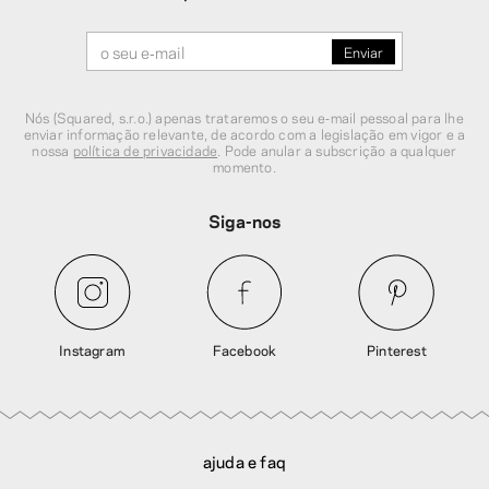
Nós (Squared, s.r.o.) apenas trataremos o seu e‑mail pessoal para lhe
enviar informação relevante, de acordo com a legislação em vigor e a
nossa
política de privacidade
. Pode anular a subscrição a qualquer
momento.
Siga-nos
Instagram
Facebook
Pinterest
ajuda e faq