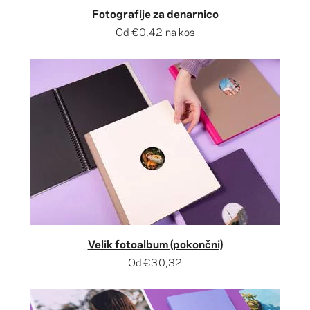
Fotografije za denarnico
Od
€0,42
na kos
Velik fotoalbum (pokončni)
Od
€30,32