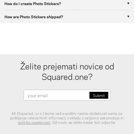
How do I create Photo Stickers?
How are Photo Stickers shipped?
Želite prejemati novice od
Squared.one?
Mi (Squared, s.r.o.) bomo vaš e-poštni naslov obdelovali samo za
pošiljanje relevantnih informacij v skladu z veljavno zakonodajo in
politiko zasebnosti
. Od novic se lahko kadar koli odjavite.