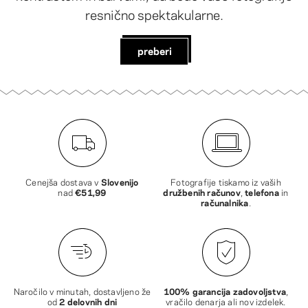
resnično spektakularne.
preberi
Cenejša dostava v
Slovenijo
Fotografije tiskamo iz vaših
nad
€51,99
družbenih računov
,
telefona
in
računalnika
.
Naročilo v minutah, dostavljeno že
100% garancija zadovoljstva
,
od
2 delovnih dni
vračilo denarja ali nov izdelek.