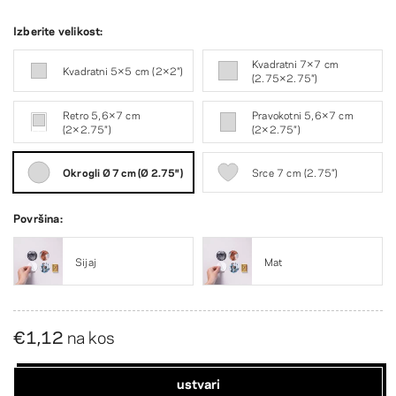
Izberite velikost:
Kvadratni 7×7 cm
Kvadratni 5×5 cm (2×2″)
(2.75×2.75″)
Retro 5,6×7 cm
Pravokotni 5,6×7 cm
(2×2.75″)
(2×2.75″)
Okrogli Ø 7 cm (Ø 2.75″)
Srce 7 cm (2.75″)
Površina:
Sijaj
Mat
€1,12
na kos
ustvari