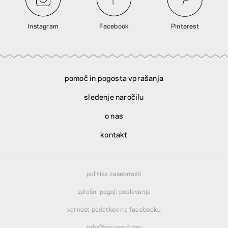
Instagram
Facebook
Pinterest
pomoč in pogosta vprašanja
sledenje naročilu
o nas
kontakt
politika zasebnosti
splošni pogoji poslovanja
varnost podatkov na facebooku
info@squared.one