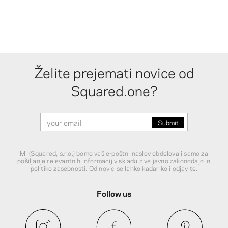
Želite prejemati novice od
Squared.one?
Mi (Squared, s.r.o.) bomo vaš e-poštni naslov obdelovali samo za
pošiljanje relevantnih informacij v skladu z veljavno zakonodajo in
politiko zasebnosti
. Od novic se lahko kadar koli odjavite.
Follow us