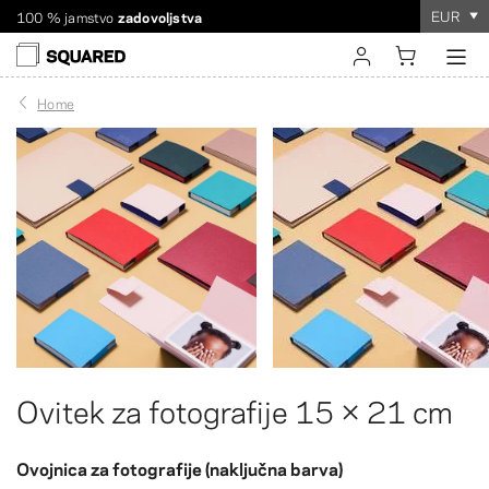
EUR
100 % jamstvo
zadovoljstva
Dostava po vsem svetu. Znižana poštnina pri naročilih nad
Naročilo vzame
le nekaj minut
!
60 $
sign in
Home
register
Ovitek za fotografije 15 × 21 cm
Ovojnica za fotografije (naključna barva)