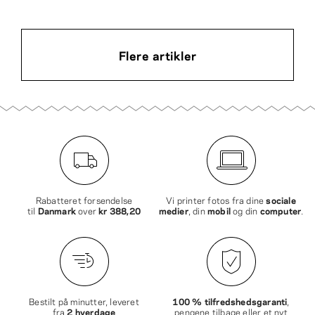
Flere artikler
Rabatteret forsendelse
Vi printer fotos fra dine
sociale
til
Danmark
over
kr 388,20
medier
, din
mobil
og din
computer
.
Bestilt på minutter, leveret
100 % tilfredshedsgaranti
,
fra
2 hverdage
pengene tilbage eller et nyt