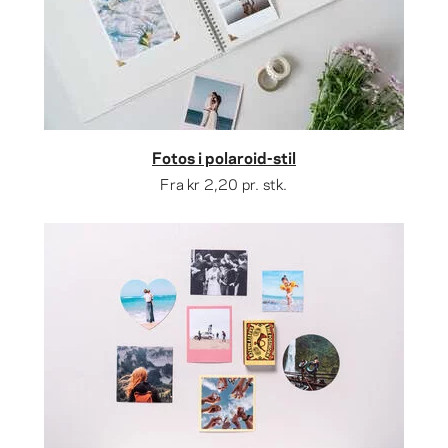
Fotos i polaroid-stil
Fra
kr 2,20
pr. stk.