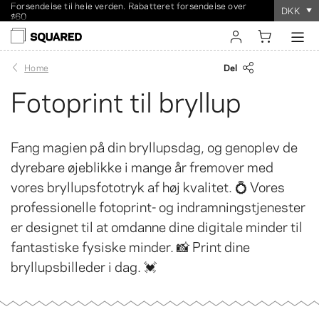
Forsendelse til hele verden. Rabatteret forsendelse over
DKK
$60
Bestillingen tager
100 %
tilfredshedsgaranti
kun et par minutter
!
log ind
Del
Home
Fotoprint til bryllup
opret konto
Fang magien på din bryllupsdag, og genoplev de
dyrebare øjeblikke i mange år fremover med
vores bryllupsfototryk af høj kvalitet. 💍 Vores
professionelle fotoprint- og indramningstjenester
er designet til at omdanne dine digitale minder til
fantastiske fysiske minder. 📸 Print dine
bryllupsbilleder i dag. 💓