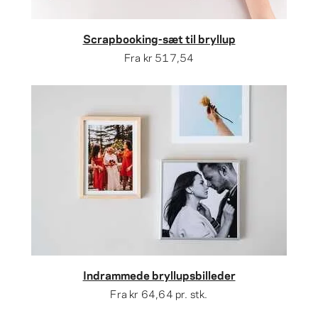
Scrapbooking-sæt til bryllup
Fra
kr 517,54
Indrammede bryllupsbilleder
Fra
kr 64,64
pr. stk.