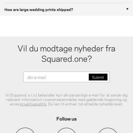
How are large wedding prints shipped?
Vil du modtage nyheder fra
Squared.one?
Vi (Squared, s.r.o.) behandler kun din personlige e‑mail for at sende dig
relevant information i overensstemmelse med gældende lovgivning og
vores
privatlivspolitik
. Du kan til enhver tid afmelde nyhedsbrevet.
Follow us