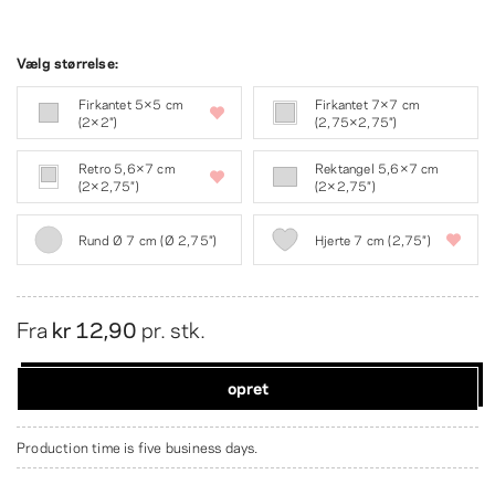
Vælg størrelse:
Firkantet 5×5 cm
Firkantet 7×7 cm
(2×2″)
(2,75×2,75″)
Retro 5,6×7 cm
Rektangel 5,6×7 cm
(2×2,75″)
(2×2,75″)
Rund Ø 7 cm (Ø 2,75″)
Hjerte 7 cm (2,75″)
Fra
kr 12,90
pr. stk.
opret
Production time is five business days.