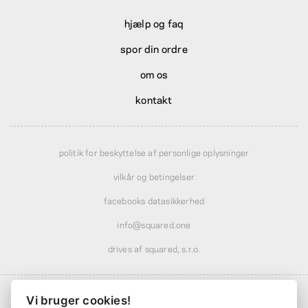
hjælp og faq
spor din ordre
om os
kontakt
politik for beskyttelse af personlige oplysninger
vilkår og betingelser
facebooks datasikkerhed
info@squared.one
drives af squared, s.r.o.
Vi bruger cookies!