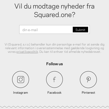
Vil du modtage nyheder fra
Squared.one?
Vi (Squared, s.r.o.) behandler kun din personlige e‑mail for at sende dig
relevant information i overensstemmelse med gældende lovgivning og
vores
privatlivspolitik
. Du kan til enhver tid afmelde nyhedsbrevet.
Follow us
Instagram
Facebook
Pinterest