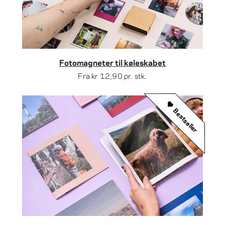
Fotomagneter til køleskabet
Fra
kr 12,90
pr. stk.
Bestseller