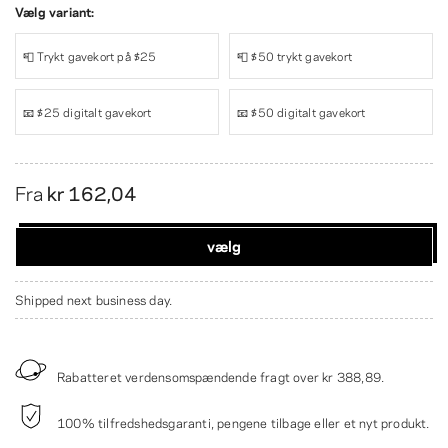
Vælg variant:
📮 Trykt gavekort på $25
📮 $50 trykt gavekort
📧 $25 digitalt gavekort
📧 $50 digitalt gavekort
Fra
kr 162,04
vælg
Shipped next business day.
Rabatteret verdensomspændende fragt over
kr 388,89
.
100% tilfredshedsgaranti, pengene tilbage eller et nyt produkt.