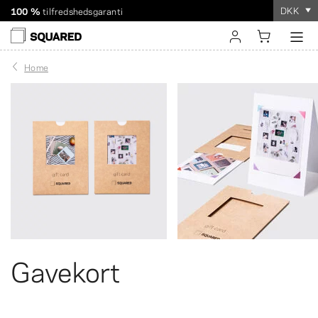
DKK
100 %
tilfredshedsgaranti
Forsendelse til hele verden. Rabatteret forsendelse over
Bestillingen tager
kun et par minutter
!
$60
log ind
Home
opret konto
Gavekort