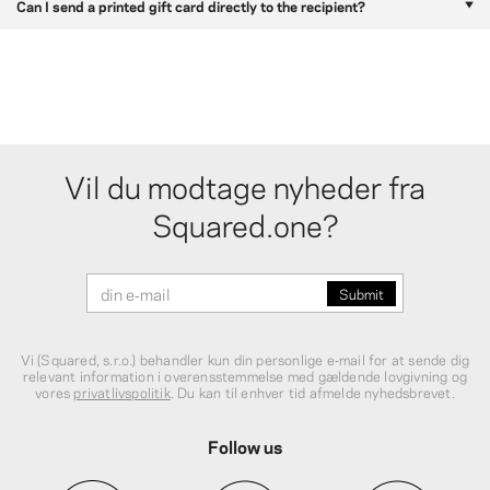
Can I send a printed gift card directly to the recipient?
Vil du modtage nyheder fra
Squared.one?
Vi (Squared, s.r.o.) behandler kun din personlige e‑mail for at sende dig
relevant information i overensstemmelse med gældende lovgivning og
vores
privatlivspolitik
. Du kan til enhver tid afmelde nyhedsbrevet.
Follow us