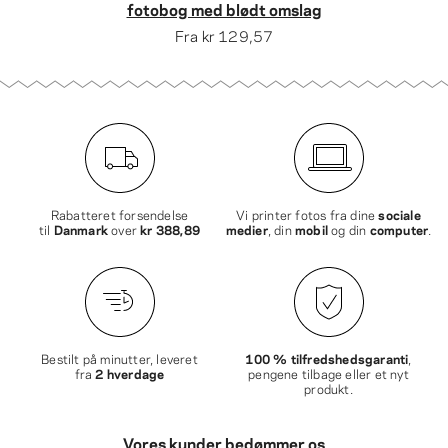
fotobog med blødt omslag
Fra
kr 129,57
Rabatteret forsendelse
Vi printer fotos fra dine
sociale
til
Danmark
over
kr 388,89
medier
, din
mobil
og din
computer
.
Bestilt på minutter, leveret
100 % tilfredshedsgaranti
,
fra
2 hverdage
pengene tilbage eller et nyt
produkt.
Vores kunder bedømmer os