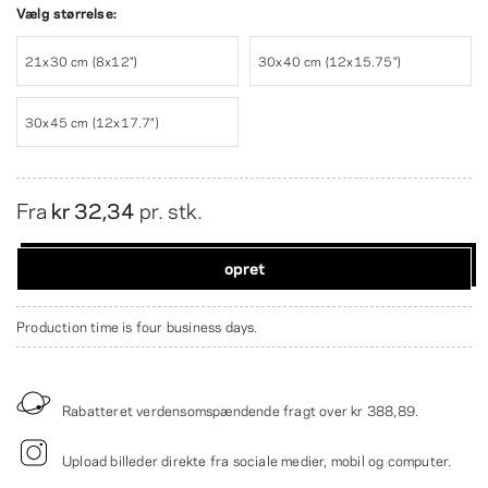
Vælg størrelse:
21x30 cm (8x12")
30x40 cm (12x15.75")
30x45 cm (12x17.7")
Fra
kr 32,34
pr. stk.
opret
Production time is four business days.
Rabatteret verdensomspændende fragt over
kr 388,89
.
Upload billeder direkte fra sociale medier, mobil og computer.