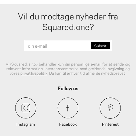
Vil du modtage nyheder fra
Squared.one?
Vi (Squared, s.r.o.) behandler kun din personlige e‑mail for at sende dig
relevant information i overensstemmelse med gældende lovgivning og
vores
privatlivspolitik
. Du kan til enhver tid afmelde nyhedsbrevet.
Follow us
Instagram
Facebook
Pinterest