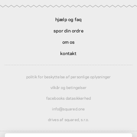
hjælp og faq
spor din ordre
om os
kontakt
politik for beskyttelse af personlige oplysninger
vilkår og betingelser
facebooks datasikkerhed
info@squared.one
drives af squared, s.r.o.