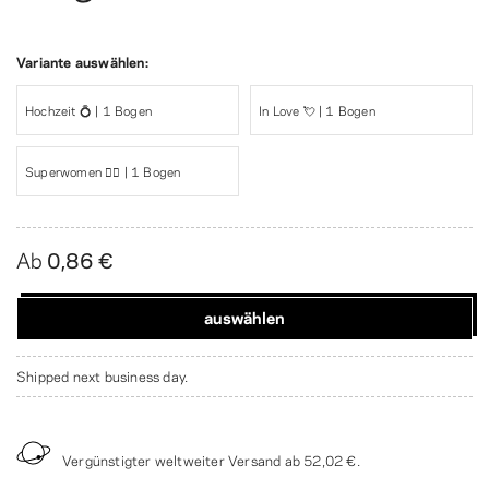
Variante auswählen:
Hochzeit 💍 | 1 Bogen
In Love 💘 | 1 Bogen
Superwomen 🦸‍♀️ | 1 Bogen
Ab
0,86 €
auswählen
Shipped next business day.
Vergünstigter weltweiter Versand ab
52,02 €
.