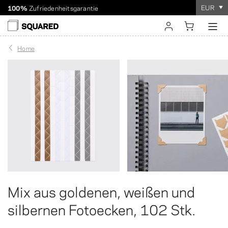
EUR
100%
Zufriedenheitsgarantie
Weltweiter Versand. Versandrabatt ab 60 $
Die Bestellung dauert
nur wenige Minuten
!
einloggen
Home
registrieren
Mix aus goldenen, weißen und
silbernen Fotoecken, 102 Stk.