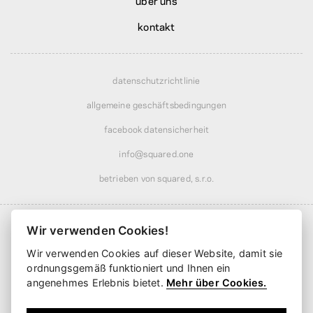
über uns
kontakt
datenschutzrichtlinie
allgemeine geschäftsbedingungen
facebook datensicherheit
info@squared.one
betrieben von squared, s.r.o.
Wir verwenden Cookies!
Wir verwenden Cookies auf dieser Website, damit sie
Versand ab
4,77 €
· gratis ab
52,02 €
ordnungsgemäß funktioniert und Ihnen ein
Lieferung ab
2 Werktagen
angenehmes Erlebnis bietet.
Mehr über Cookies.