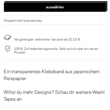
auswählen
Shipped next business day.
Vergünstigter weltweiter Versand ab
52,02 €
.
100% Zufriedenheitsgarantie, Geld zurück oder ein neues
Produkt.
Ein transparentes Klebeband aus japanischem
Reispapier.
Willst du mehr Designs? Schau dir weitere
Washi
Tapes
an