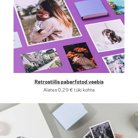
Retrostiilis paberfotod veebis
Alates
0,29 €
tüki kohta