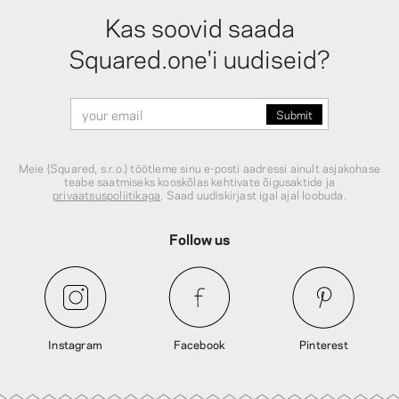
Kas soovid saada
Squared.one'i uudiseid?
Meie (Squared, s.r.o.) töötleme sinu e-posti aadressi ainult asjakohase
teabe saatmiseks kooskõlas kehtivate õigusaktide ja
privaatsuspoliitikaga
. Saad uudiskirjast igal ajal loobuda.
Follow us
Instagram
Facebook
Pinterest