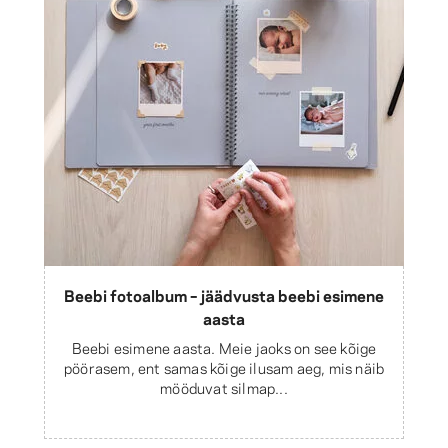
Beebi fotoalbum – jäädvusta beebi esimene
aasta
Beebi esimene aasta. Meie jaoks on see kõige
pöörasem, ent samas kõige ilusam aeg, mis näib
mööduvat silmap...