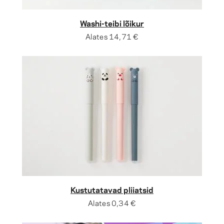
Washi-teibi lõikur
Alates
14,71 €
Kustutatavad pliiatsid
Alates
0,34 €