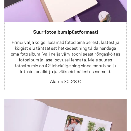
Suur fotoalbum (püstformaat)
Prindi välja kõige ilusamad fotod oma perest, lastest ja
kõigist elu tähtsatest hetkedest ning täida nendega
oma fotoalbum. Vali nelja värvitooni seast rõngasköites
fotoalbum ja lase loovusel lennata. Meie suures
fotoalbumis on 42 lehekülge ning sinna mahub palju
fotosid, pealkirju ja väikseid mälestusesemeid.
Alates
30,28 €