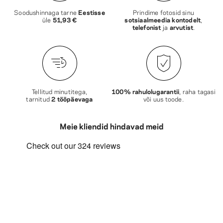
Soodushinnaga tarne
Eestisse
Prindime fotosid sinu
üle
51,93 €
sotsiaalmeedia kontodelt
,
telefonist
ja
arvutist
.
Tellitud minutitega,
100% rahulolugarantii
, raha tagasi
tarnitud
2 tööpäevaga
või uus toode.
Meie kliendid hindavad meid