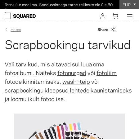
Tarne üle maailma. Soodushinnaga tarne tellimustele üle 60
EUR
$
Tellimine võtab
100%
rahulolugarantii
vaid paar minutit
!
sign in
Share
Home
Scrapbookingu tarvikud
register
Vali tarvikud, mis aitavad sul luua oma
fotoalbumi. Näiteks
fotonurgad
või
fotoliim
fotode kinnitamiseks,
washi-teip
või
scrapbookingu kleepsud
lehtede kaunistamiseks
ja loomulikult fotod ise.