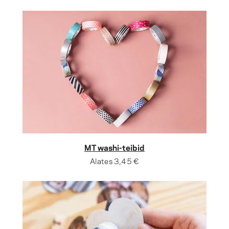
MT washi-teibid
Alates
3,45 €