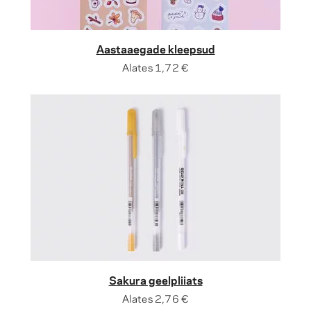
Aastaaegade kleepsud
Alates
1,72 €
Sakura geelpliiats
Alates
2,76 €