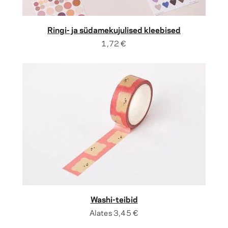
Ringi- ja südamekujulised kleebised
1,72 €
Washi-teibid
Alates
3,45 €