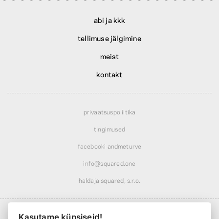
abi ja kkk
tellimuse jälgimine
meist
kontakt
privaatsuspoliitika
tingimused
facebooki andmeturve
info@squared.one
haldaja squared, s.r.o.
Kasutame küpsiseid!