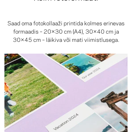
Saad oma fotokollaaži printida kolmes erinevas
formaadis – 20×30 cm (A4), 30×40 cm ja
30×45 cm – läikiva või mati viimistlusega.