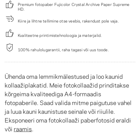
Premium fotopaber Fujicolor Crystal Archive Paper Supreme
HD.
Kiire ja lihtne tellimine otse veebis, rakendust pole vaja.
Kvaliteetne printimistehnoloogia ja materjalid.
100% rahulolugarantii, raha tagasi või uus toode.
Ühenda oma lemmikmälestused ja loo kaunid
kollaažiplakatid. Meie fotokollaažid prinditakse
kõrgeima kvaliteediga A4-formaadis
fotopaberile. Saad valida mitme paigutuse vahel
ja luua kauni kaunistuse seinale või riiulile.
Eksponeeri oma fotokollaaži paberfotosid eraldi
või
raamis
.