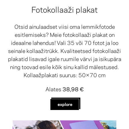
Fotokollaaži plakat
Otsid ainulaadset viisi oma lemmikfotode
esitlemiseks? Meie fotokollaaži plakat on
ideaalne lahendus! Vali 35 või 70 fotot ja loo
seinale kollaažitrükk. Kvaliteetsed fotokollaaži
plakatid lisavad igale ruumile värvi ja isikupära
ning toovad esile kõik sinu kallid mälestused.
Kollaažplakati suurus: 50×70 cm
Alates
38,98 €
explore