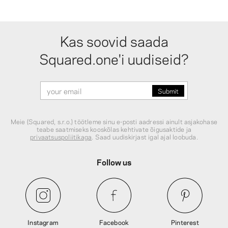
Kas soovid saada
Squared.one'i uudiseid?
Meie (Squared, s.r.o.) töötleme sinu e-posti aadressi ainult asjakohase
teabe saatmiseks kooskõlas kehtivate õigusaktide ja
privaatsuspoliitikaga
. Saad uudiskirjast igal ajal loobuda.
Follow us
Instagram
Facebook
Pinterest