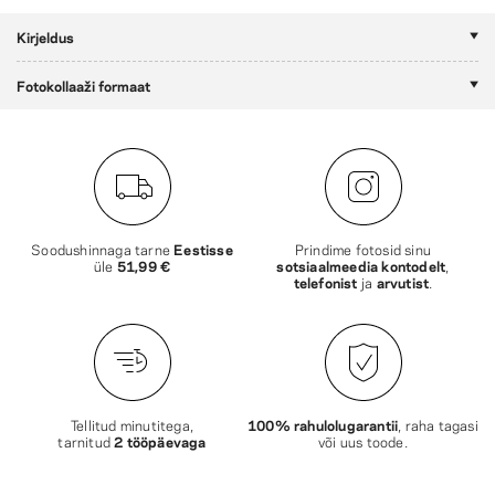
Kirjeldus
Fotokollaaži formaat
Soodushinnaga tarne
Eestisse
Prindime fotosid sinu
üle
51,99 €
sotsiaalmeedia kontodelt
,
telefonist
ja
arvutist
.
Tellitud minutitega,
100% rahulolugarantii
, raha tagasi
tarnitud
2 tööpäevaga
või uus toode.