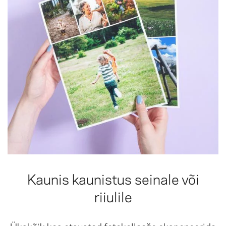
Kaunis kaunistus seinale või
riiulile
Ükskõik kas otsustad fotokollaaže eksponeerida