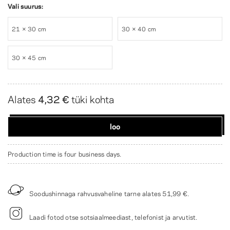
Vali suurus:
21 × 30 cm
30 × 40 cm
30 × 45 cm
Alates
4,32 €
tüki kohta
loo
Production time is four business days.
Soodushinnaga rahvusvaheline tarne alates
51,99 €
.
Laadi fotod otse sotsiaalmeediast, telefonist ja arvutist.