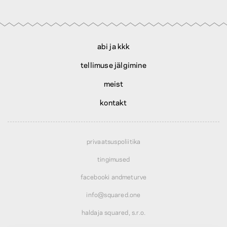
abi ja kkk
tellimuse jälgimine
meist
kontakt
privaatsuspoliitika
tingimused
facebooki andmeturve
info@squared.one
haldaja squared, s.r.o.