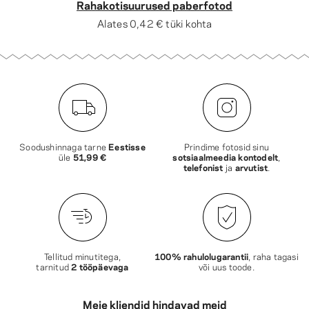
Rahakotisuurused paberfotod
Alates
0,42 €
tüki kohta
Soodushinnaga tarne
Eestisse
Prindime fotosid sinu
üle
51,99 €
sotsiaalmeedia kontodelt
,
telefonist
ja
arvutist
.
Tellitud minutitega,
100% rahulolugarantii
, raha tagasi
tarnitud
2 tööpäevaga
või uus toode.
Meie kliendid hindavad meid